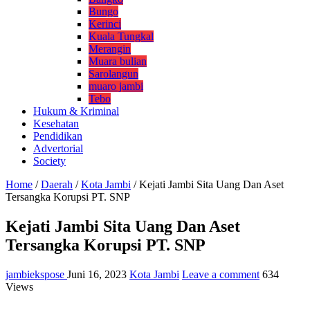
Bungo
Kerinci
Kuala Tungkal
Merangin
Muara bulian
Sarolangun
muaro jambi
Tebo
Hukum & Kriminal
Kesehatan
Pendidikan
Advertorial
Society
Home
/
Daerah
/
Kota Jambi
/
Kejati Jambi Sita Uang Dan Aset
Tersangka Korupsi PT. SNP
Kejati Jambi Sita Uang Dan Aset
Tersangka Korupsi PT. SNP
jambiekspose
Juni 16, 2023
Kota Jambi
Leave a comment
634
Views