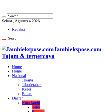
Selasa , Agustus 4 2026
Redaksi
Jambiekspose.com
Tajam & terpercaya
Home
Home
Nasional
Jakarta
Jabodetabek
Kepri
Batam
Daerah
Kota Jambi
Tebo
Bangko