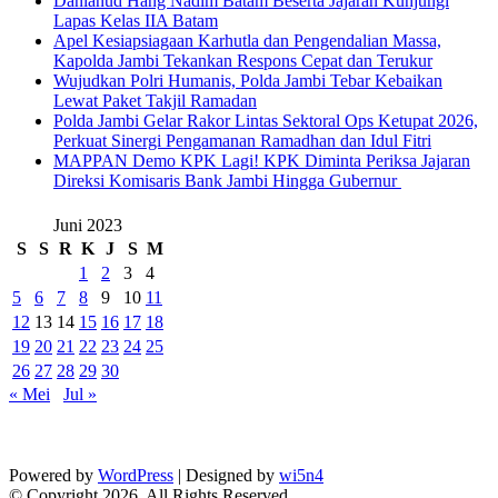
Danlanud Hang Nadim Batam Beserta Jajaran Kunjungi
Lapas Kelas IIA Batam
Apel Kesiapsiagaan Karhutla dan Pengendalian Massa,
Kapolda Jambi Tekankan Respons Cepat dan Terukur
Wujudkan Polri Humanis, Polda Jambi Tebar Kebaikan
Lewat Paket Takjil Ramadan
Polda Jambi Gelar Rakor Lintas Sektoral Ops Ketupat 2026,
Perkuat Sinergi Pengamanan Ramadhan dan Idul Fitri
‎MAPPAN Demo KPK Lagi! KPK Diminta Periksa Jajaran
Direksi Komisaris Bank Jambi Hingga Gubernur ‎
Juni 2023
S
S
R
K
J
S
M
1
2
3
4
5
6
7
8
9
10
11
12
13
14
15
16
17
18
19
20
21
22
23
24
25
26
27
28
29
30
« Mei
Jul »
Powered by
WordPress
| Designed by
wi5n4
© Copyright 2026, All Rights Reserved