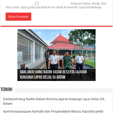
Simpan nama, email, dan
situs web saya pada peramban ini untuk komentar saya berikutnya.
Gubernur Al Haris: Lomba Cerdas Cermat Sarana
Gubernur Al Haris Dorong Koperasi Merah Putih
Sosok Fenomenal yang Menggetarkan
Danlanud Hang Nadim Batam Beserta Jajaran
Silaturahmi dan Reses Komite I DPD RI di Polda
Edukasi Pembentukan Karakter Generasi
Cepat Beroperasi Agar Bisa Layani Masyarakat
Nusantara: Ratu Wangsa, Wanita Berkelas
Kunjungi Lapas Kelas IIA Batam
Jambi Bahas Sinergitas Penanganan Narkotika
Penerus
Penuhi Kebutuhannya
dengan Pengaruh Internasional
Terkini
Danlanud Hang Nadim Batam Beserta Jajaran Kunjungi Lapas Kelas IIA
Batam
Apel Kesiapsiagaan Karhutla dan Pengendalian Massa, Kapolda Jambi