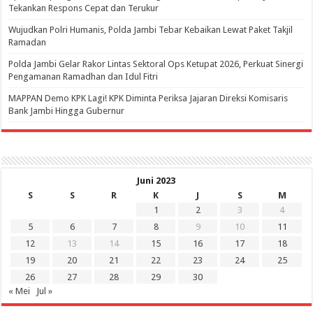
Tekankan Respons Cepat dan Terukur
Wujudkan Polri Humanis, Polda Jambi Tebar Kebaikan Lewat Paket Takjil
Ramadan
Polda Jambi Gelar Rakor Lintas Sektoral Ops Ketupat 2026, Perkuat Sinergi
Pengamanan Ramadhan dan Idul Fitri
‎MAPPAN Demo KPK Lagi! KPK Diminta Periksa Jajaran Direksi Komisaris
Bank Jambi Hingga Gubernur ‎
Juni 2023
S
S
R
K
J
S
M
1
2
3
4
5
6
7
8
9
10
11
12
13
14
15
16
17
18
19
20
21
22
23
24
25
26
27
28
29
30
« Mei
Jul »