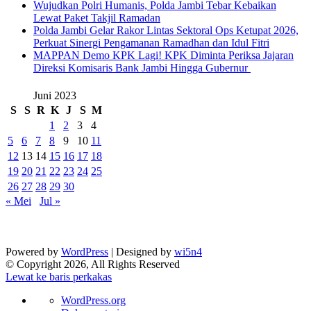
Wujudkan Polri Humanis, Polda Jambi Tebar Kebaikan
Lewat Paket Takjil Ramadan
Polda Jambi Gelar Rakor Lintas Sektoral Ops Ketupat 2026,
Perkuat Sinergi Pengamanan Ramadhan dan Idul Fitri
‎MAPPAN Demo KPK Lagi! KPK Diminta Periksa Jajaran
Direksi Komisaris Bank Jambi Hingga Gubernur ‎
Juni 2023
S
S
R
K
J
S
M
1
2
3
4
5
6
7
8
9
10
11
12
13
14
15
16
17
18
19
20
21
22
23
24
25
26
27
28
29
30
« Mei
Jul »
Powered by
WordPress
| Designed by
wi5n4
© Copyright 2026, All Rights Reserved
Lewat ke baris perkakas
Tentang
WordPress.org