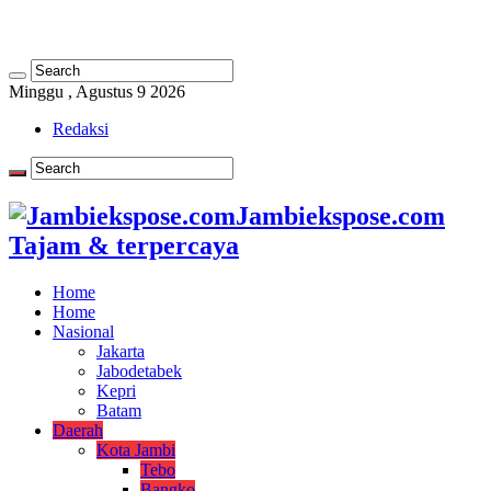
Minggu , Agustus 9 2026
Redaksi
Jambiekspose.com
Tajam & terpercaya
Home
Home
Nasional
Jakarta
Jabodetabek
Kepri
Batam
Daerah
Kota Jambi
Tebo
Bangko