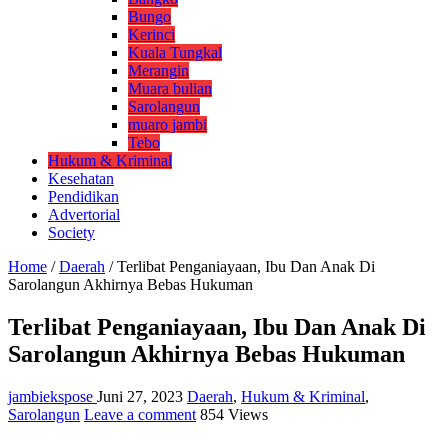
Bungo
Kerinci
Kuala Tungkal
Merangin
Muara bulian
Sarolangun
muaro jambi
Tebo
Hukum & Kriminal
Kesehatan
Pendidikan
Advertorial
Society
Home
/
Daerah
/
Terlibat Penganiayaan, Ibu Dan Anak Di
Sarolangun Akhirnya Bebas Hukuman
Terlibat Penganiayaan, Ibu Dan Anak Di
Sarolangun Akhirnya Bebas Hukuman
jambiekspose
Juni 27, 2023
Daerah
,
Hukum & Kriminal
,
Sarolangun
Leave a comment
854 Views