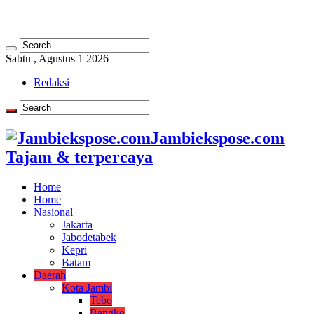
Sabtu , Agustus 1 2026
Redaksi
Jambiekspose.com
Tajam & terpercaya
Home
Home
Nasional
Jakarta
Jabodetabek
Kepri
Batam
Daerah
Kota Jambi
Tebo
Bangko