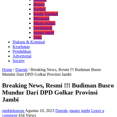
Bungo
Kerinci
Kuala Tungkal
Merangin
Muara bulian
Sarolangun
muaro jambi
Tebo
Hukum & Kriminal
Kesehatan
Pendidikan
Advertorial
Society
Home
/
Daerah
/
Breaking News, Resmi !!! Budiman Busro
Mundur Dari DPD Golkar Provinsi Jambi
Breaking News, Resmi !!! Budiman Busro
Mundur Dari DPD Golkar Provinsi
Jambi
jambiekspose
Agustus 10, 2023
Daerah
,
muaro jambi
Leave a
comment
434 Views