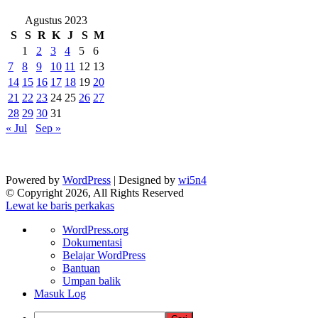
Agustus 2023
S
S
R
K
J
S
M
1
2
3
4
5
6
7
8
9
10
11
12
13
14
15
16
17
18
19
20
21
22
23
24
25
26
27
28
29
30
31
« Jul
Sep »
Powered by
WordPress
| Designed by
wi5n4
© Copyright 2026, All Rights Reserved
Lewat ke baris perkakas
Tentang
WordPress.org
WordPress
Dokumentasi
Belajar WordPress
Bantuan
Umpan balik
Masuk Log
Cari