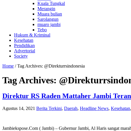
Kuala Tungkal
Merangin
Muara bulian
Sarolangun
muaro jambi
Tebo
Hukum & Kriminal
Kesehatan
Pendidikan
Advertorial
Society
Home
/
Tag Archives: @Direkturrsindonesia
Tag Archives:
@Direkturrsindon
Direktur RS Raden Mattaher Jambi Teran
Agustus 14, 2021
Berita Terkini
,
Daerah
,
Headline News
,
Kesehatan
Jambiekspose.Com ( Jambi) – Gubernur Jambi, Al Haris sangat marah