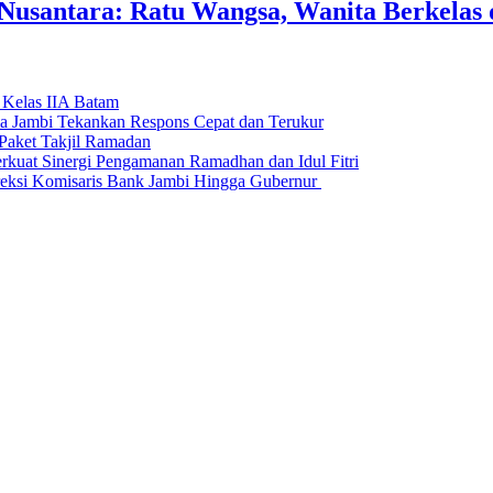
usantara: Ratu Wangsa, Wanita Berkelas 
 Kelas IIA Batam
da Jambi Tekankan Respons Cepat dan Terukur
Paket Takjil Ramadan
erkuat Sinergi Pengamanan Ramadhan dan Idul Fitri
si Komisaris Bank Jambi Hingga Gubernur ‎