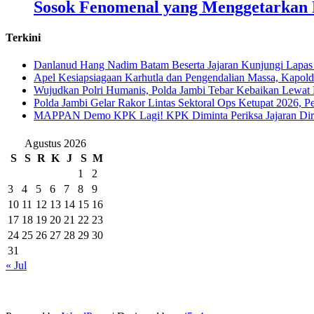
Sosok Fenomenal yang Menggetarkan N
Terkini
Danlanud Hang Nadim Batam Beserta Jajaran Kunjungi Lapas
Apel Kesiapsiagaan Karhutla dan Pengendalian Massa, Kapol
Wujudkan Polri Humanis, Polda Jambi Tebar Kebaikan Lewat 
Polda Jambi Gelar Rakor Lintas Sektoral Ops Ketupat 2026, P
‎MAPPAN Demo KPK Lagi! KPK Diminta Periksa Jajaran Direk
Agustus 2026
S
S
R
K
J
S
M
1
2
3
4
5
6
7
8
9
10
11
12
13
14
15
16
17
18
19
20
21
22
23
24
25
26
27
28
29
30
31
« Jul