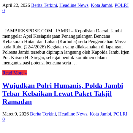
April 22, 2026
Berita Terkini
,
Headline News
,
Kota Jambi
,
POLRI
0
JAMBIEKSPOSE.COM | JAMBI – Kepolisian Daerah Jambi
menggelar Apel Kesiapsiagaan Penanggulangan Bencana
Kebakaran Hutan dan Lahan (Karhutla) serta Pengendalian Massa
pada Rabu (22/4/2026) Kegiatan yang dilaksanakan di lapangan
Polresta Jambi tersebut dipimpin langsung oleh Kapolda Jambi Irjen
Pol. Krisno H. Siregar, sebagai bentuk komitmen dalam
mengantisipasi potensi bencana serta …
Read More »
Wujudkan Polri Humanis, Polda Jambi
Tebar Kebaikan Lewat Paket Takjil
Ramadan
Maret 9, 2026
Berita Terkini
,
Headline News
,
Kota Jambi
,
POLRI
0