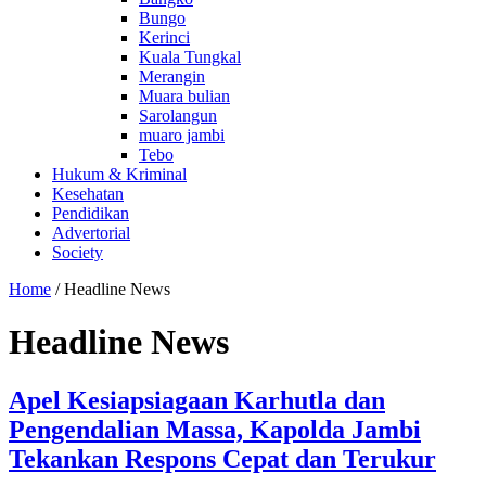
Bungo
Kerinci
Kuala Tungkal
Merangin
Muara bulian
Sarolangun
muaro jambi
Tebo
Hukum & Kriminal
Kesehatan
Pendidikan
Advertorial
Society
Home
/
Headline News
Headline News
Apel Kesiapsiagaan Karhutla dan
Pengendalian Massa, Kapolda Jambi
Tekankan Respons Cepat dan Terukur