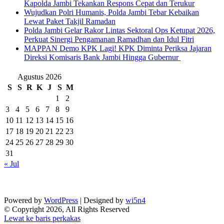
Kapolda Jambi Tekankan Respons Cepat dan Terukur
Wujudkan Polri Humanis, Polda Jambi Tebar Kebaikan
Lewat Paket Takjil Ramadan
Polda Jambi Gelar Rakor Lintas Sektoral Ops Ketupat 2026,
Perkuat Sinergi Pengamanan Ramadhan dan Idul Fitri
‎MAPPAN Demo KPK Lagi! KPK Diminta Periksa Jajaran
Direksi Komisaris Bank Jambi Hingga Gubernur ‎
Agustus 2026
S
S
R
K
J
S
M
1
2
3
4
5
6
7
8
9
10
11
12
13
14
15
16
17
18
19
20
21
22
23
24
25
26
27
28
29
30
31
« Jul
Powered by
WordPress
| Designed by
wi5n4
© Copyright 2026, All Rights Reserved
Lewat ke baris perkakas