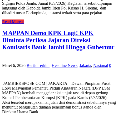
Siginjai Polda Jambi, Jumat (6/3/2026) Kegiatan tersebut dipimpin
langsung oleh Kapolda Jambi Irjen Pol Krisno H. Siregar, dan
dihadiri unsur Forkopimda, instansi terkait serta para pejabat …
Read More »
‎MAPPAN Demo KPK Lagi! KPK
Diminta Periksa Jajaran Direksi
Komisaris Bank Jambi Hingga Gubernur
Maret 6, 2026
Berita Terkini
,
Headline News
,
Jakarta
,
Nasional
0
‎ ‎JAMBIEKSPOSE.COM | JAKARTA – Dewan Pimpinan Pusat
LSM Masyarakat Pemantau Peduli Anggaran Negara (DPP LSM
MAPPAN) kembali menggelar aksi unjuk rasa di depan gedung
Komisi Pemberantasan Korupsi (KPK) pada Kamis (5/3/2026).
‎Aksi tersebut merupakan lanjutan dari demonstrasi sebelumnya yang
menuntut pengusutan dugaan penerimaan bonus ganda oleh
Direktur Utama Bank …