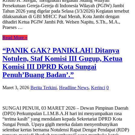
Krisno H. Siregar, menghadiri kegiatan Sidang Wilayah
Persekutuan Gereja-Gereja di Indonesia Wilayah (PGIW) Jambi
Tahun 2026 yang digelar pada Selasa (3/3/2026) Kegiatan tersebut
dilaksanakan di GBI MHCC Paal Merah, Kota Jambi dengan
dihadiri Ketua PGIW Jambi Pdt. Welsen Napitu, S.Th., M.A.,
Praeses …
Read More »
“PANIK GAK? PANIKLAH! Ditanya
Notulen, Staf Komisi III Gugup, Ketua
Komisi III DPRD Kota Sungai
Penuh’Buang Badan’.”
Maret 3, 2026
Berita Terkini
,
Headline News
,
Kerinci
0
SUNGAI PENUH, 03 MARET 2026 – Dewan Pimpinan Daerah
(DPD) Perkumpulan L.I.M.B.A.H hari ini menyampaikan rasa
“terima kasih” yang mendalam kepada Sekretariat DPRD Kota
Sungai Penuh. Upaya gigih mereka dalam menyembunyikan
selembar kertas bernama Notulensi Rapat Dengar Pendapat (RDP)