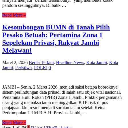
ternyata menjadi “berkah tersembunyi” yang membuka kotak
pandora sesungguhnya. Di balik …
Read More »
Kesombongan BUMN di Tanah Pilih
Pesako Betuah: Pertamina Zona 1
Sepelekan Privasi, Rakyat Jambi
Melawan!
Maret 2, 2026
Berita Terkini
,
Headline News
,
Kota Jambi
,
Kota
Jambi
,
Peristiwa
,
POLRI
0
JAMBI – Senin, 2 Maret 2026, menjadi saksi betapa bobroknya
sistem perlindungan data pribadi di salah satu objek vital nasional,
Pertamina Hulu Rokan (PHR) Zona 1 Jambi. Praktik pengamanan
usang yang memaksa tamu meninggalkan KTP fisik di pos
penjagaan kini resmi menjadi sorotan tajam setelah Ketua
Perkumpulan L.I.M.B.A.H. Provinsi Jambi, …
Read More »
Page 1 of 260
1
2
3
4
5
»
10
20
30
...
Last »