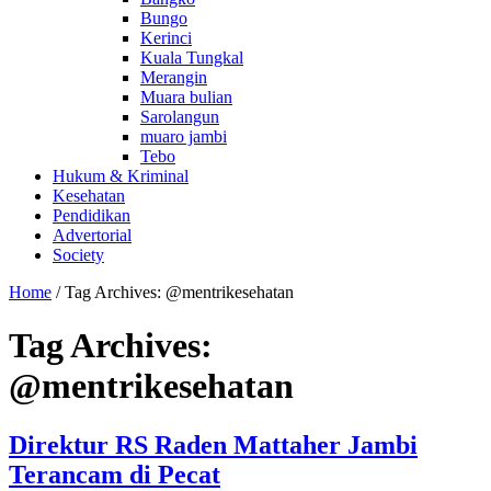
Bungo
Kerinci
Kuala Tungkal
Merangin
Muara bulian
Sarolangun
muaro jambi
Tebo
Hukum & Kriminal
Kesehatan
Pendidikan
Advertorial
Society
Home
/
Tag Archives: @mentrikesehatan
Tag Archives:
@mentrikesehatan
Direktur RS Raden Mattaher Jambi
Terancam di Pecat