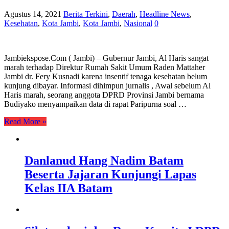
Agustus 14, 2021
Berita Terkini
,
Daerah
,
Headline News
,
Kesehatan
,
Kota Jambi
,
Kota Jambi
,
Nasional
0
Jambiekspose.Com ( Jambi) – Gubernur Jambi, Al Haris sangat
marah terhadap Direktur Rumah Sakit Umum Raden Mattaher
Jambi dr. Fery Kusnadi karena insentif tenaga kesehatan belum
kunjung dibayar. Informasi dihimpun jurnalis , Awal sebelum Al
Haris marah, seorang anggota DPRD Provinsi Jambi bernama
Budiyako menyampaikan data di rapat Paripurna soal …
Read More »
Danlanud Hang Nadim Batam
Beserta Jajaran Kunjungi Lapas
Kelas IIA Batam