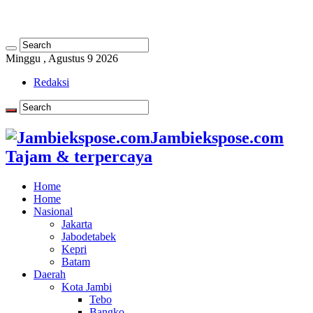
Minggu , Agustus 9 2026
Redaksi
Jambiekspose.com
Tajam & terpercaya
Home
Home
Nasional
Jakarta
Jabodetabek
Kepri
Batam
Daerah
Kota Jambi
Tebo
Bangko