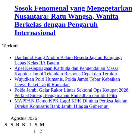
Sosok Fenomenal yang Menggetarkan
Nusantara: Ratu Wangsa, Wanita
Berkelas dengan Pengaruh
Internasional
Terkini
Danlanud Hang Nadim Batam Beserta Jajaran Kunjungi
Lapas Kelas IIA Batam
Apel Kesiapsiagaan Karhutla dan Pengendalian Massa,
Kapolda Jambi Tekankan Respons Cepat dan Terukur
Wujudkan Polri Humanis, Polda Jambi Tebar Kebaikan
Lewat Paket Takjil Ramadan
Polda Jambi Gelar Rakor Lintas Sektoral Ops Ketupat 2026,
Perkuat Sinergi Pengamanan Ramadhan dan Idul Fitri
‎MAPPAN Demo KPK Lagi! KPK Diminta Periksa Jajaran
Direksi Komisaris Bank Jambi Hingga Gubernur ‎
Agustus 2026
S
S
R
K
J
S
M
1
2