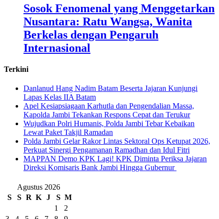
Sosok Fenomenal yang Menggetarkan
Nusantara: Ratu Wangsa, Wanita
Berkelas dengan Pengaruh
Internasional
Terkini
Danlanud Hang Nadim Batam Beserta Jajaran Kunjungi
Lapas Kelas IIA Batam
Apel Kesiapsiagaan Karhutla dan Pengendalian Massa,
Kapolda Jambi Tekankan Respons Cepat dan Terukur
Wujudkan Polri Humanis, Polda Jambi Tebar Kebaikan
Lewat Paket Takjil Ramadan
Polda Jambi Gelar Rakor Lintas Sektoral Ops Ketupat 2026,
Perkuat Sinergi Pengamanan Ramadhan dan Idul Fitri
‎MAPPAN Demo KPK Lagi! KPK Diminta Periksa Jajaran
Direksi Komisaris Bank Jambi Hingga Gubernur ‎
Agustus 2026
S
S
R
K
J
S
M
1
2
3
4
5
6
7
8
9