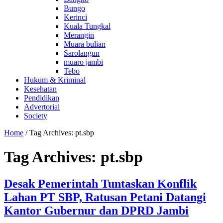
Bungo
Kerinci
Kuala Tungkal
Merangin
Muara bulian
Sarolangun
muaro jambi
Tebo
Hukum & Kriminal
Kesehatan
Pendidikan
Advertorial
Society
Home
/
Tag Archives: pt.sbp
Tag Archives:
pt.sbp
Desak Pemerintah Tuntaskan Konflik
Lahan PT SBP, Ratusan Petani Datangi
Kantor Gubernur dan DPRD Jambi