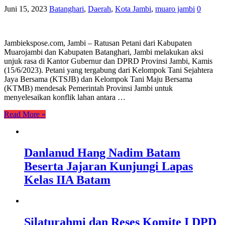
Juni 15, 2023
Batanghari
,
Daerah
,
Kota Jambi
,
muaro jambi
0
Jambiekspose.com, Jambi – Ratusan Petani dari Kabupaten
Muarojambi dan Kabupaten Batanghari, Jambi melakukan aksi
unjuk rasa di Kantor Gubernur dan DPRD Provinsi Jambi, Kamis
(15/6/2023). Petani yang tergabung dari Kelompok Tani Sejahtera
Jaya Bersama (KTSJB) dan Kelompok Tani Maju Bersama
(KTMB) mendesak Pemerintah Provinsi Jambi untuk
menyelesaikan konflik lahan antara …
Read More »
Danlanud Hang Nadim Batam
Beserta Jajaran Kunjungi Lapas
Kelas IIA Batam
Silaturahmi dan Reses Komite I DPD