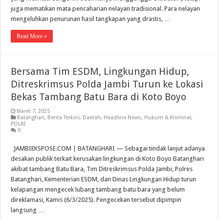
juga mematikan mata pencaharian nelayan tradisional. Para nelayan
mengeluhkan penurunan hasil tangkapan yang drastis, …
Read More »
Bersama Tim ESDM, Lingkungan Hidup,
Ditreskrimsus Polda Jambi Turun ke Lokasi
Bekas Tambang Batu Bara di Koto Boyo
Maret 7, 2025
Batanghari
,
Berita Terkini
,
Daerah
,
Headline News
,
Hukum & Kriminal
,
POLRI
0
JAMBIEKSPOSE.COM | BATANGHARI — Sebagai tindak lanjut adanya
desakan publik terkait kerusakan lingkungan di Koto Boyo Batanghari
akibat tambang Batu Bara, Tim Ditreskrimsus Polda Jambi, Polres
Batanghari, Kementerian ESDM, dan Dinas Lingkungan Hidup turun
kelapangan mengecek lubang tambang batu bara yang belum
direklamasi, Kamis (6/3/2025). Pengecekan tersebut dipimpin
langsung …