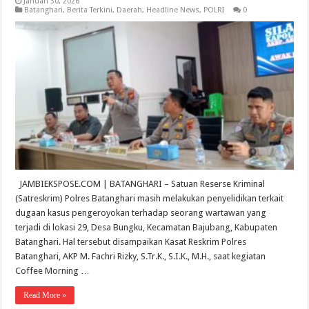
Januari 30, 2026
Batanghari
,
Berita Terkini
,
Daerah
,
Headline News
,
POLRI
0
JAMBIEKSPOSE.COM | BATANGHARI – Satuan Reserse Kriminal
(Satreskrim) Polres Batanghari masih melakukan penyelidikan terkait
dugaan kasus pengeroyokan terhadap seorang wartawan yang
terjadi di lokasi 29, Desa Bungku, Kecamatan Bajubang, Kabupaten
Batanghari. Hal tersebut disampaikan Kasat Reskrim Polres
Batanghari, AKP M. Fachri Rizky, S.Tr.K., S.I.K., M.H., saat kegiatan
Coffee Morning …
Read More »