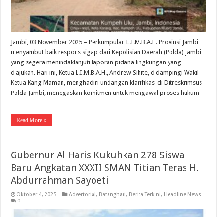
Jambi, 03 November 2025 – Perkumpulan L.I.M.B.A.H. Provinsi Jambi
menyambut baik respons sigap dari Kepolisian Daerah (Polda) Jambi
yang segera menindaklanjuti laporan pidana lingkungan yang
diajukan. Hari ini, Ketua L.I.M.B.A.H., Andrew Sihite, didampingi Wakil
Ketua Kang Maman, menghadiri undangan klarifikasi di Ditreskrimsus
Polda Jambi, menegaskan komitmen untuk mengawal proses hukum
…
Read More »
Gubernur Al Haris Kukuhkan 278 Siswa
Baru Angkatan XXXII SMAN Titian Teras H.
Abdurrahman Sayoeti
Oktober 4, 2025
Advertorial
,
Batanghari
,
Berita Terkini
,
Headline News
0