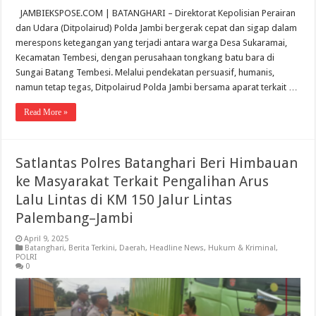
JAMBIEKSPOSE.COM | BATANGHARI – Direktorat Kepolisian Perairan
dan Udara (Ditpolairud) Polda Jambi bergerak cepat dan sigap dalam
merespons ketegangan yang terjadi antara warga Desa Sukaramai,
Kecamatan Tembesi, dengan perusahaan tongkang batu bara di
Sungai Batang Tembesi. Melalui pendekatan persuasif, humanis,
namun tetap tegas, Ditpolairud Polda Jambi bersama aparat terkait …
Read More »
Satlantas Polres Batanghari Beri Himbauan
ke Masyarakat Terkait Pengalihan Arus
Lalu Lintas di KM 150 Jalur Lintas
Palembang–Jambi
April 9, 2025
Batanghari
,
Berita Terkini
,
Daerah
,
Headline News
,
Hukum & Kriminal
,
POLRI
0