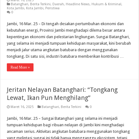
Maret 16, 2025
Batanghari
,
Berita Terkini
,
Daerah
,
Headline News
,
Hukum & Kriminal
,
Kota Jambi
,
Kota Jambi
,
Peristiwa
0
Jambi, 16 Mar. 25 – Di tengah desakan pertumbuhan ekonomi dan
kebutuhan energi, Provinsi Jambi menghadapi dilema besar antara
kepentingan ekonomi dan pelestarian lingkungan. Sungai Batanghari,
yang selama ini menjadi tumpuan kehidupan masyarakat, kini berubah
menjadi jalur utama angkutan batubara dengan menggunakan
tongkang. Di satu sisi, industri batubara memberikan kontribusi …
Read More »
Jeritan Nelayan Batanghari: “Tongkang
Lewat, Ikan Pun Menghilang”
Maret 16, 2025
Batanghari
,
Berita Terkini
0
Jambi, 16 Mar. 25 – Sungai Batanghari yang selama ini menjadi
tumpuan kehidupan bagi ribuan nelayan di Jambi kini menghadapi
ancaman serius. Aktivitas angkutan batubara menggunakan tongkang
yang melintasi sungai ini tidak hanya mengganggu ekosistem, tetapi