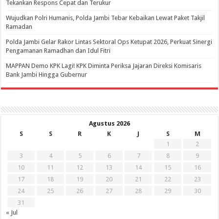
Tekankan Respons Cepat dan Terukur
Wujudkan Polri Humanis, Polda Jambi Tebar Kebaikan Lewat Paket Takjil
Ramadan
Polda Jambi Gelar Rakor Lintas Sektoral Ops Ketupat 2026, Perkuat Sinergi
Pengamanan Ramadhan dan Idul Fitri
‎MAPPAN Demo KPK Lagi! KPK Diminta Periksa Jajaran Direksi Komisaris
Bank Jambi Hingga Gubernur ‎
Agustus 2026
S
S
R
K
J
S
M
1
2
3
4
5
6
7
8
9
10
11
12
13
14
15
16
17
18
19
20
21
22
23
24
25
26
27
28
29
30
31
« Jul