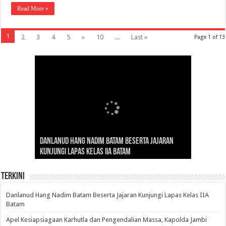
Read More »
1
2
3
4
5
»
10
...
Last »
Page 1 of 13
Gubernur Al Haris: Lomba Cerdas Cermat Sarana
Gubernur Al Haris Dorong Koperasi Merah Putih
Sosok Fenomenal yang Menggetarkan
Danlanud Hang Nadim Batam Beserta Jajaran
Silaturahmi dan Reses Komite I DPD RI di Polda
Edukasi Pembentukan Karakter Generasi
Cepat Beroperasi Agar Bisa Layani Masyarakat
Nusantara: Ratu Wangsa, Wanita Berkelas
Kunjungi Lapas Kelas IIA Batam
Jambi Bahas Sinergitas Penanganan Narkotika
Penerus
Penuhi Kebutuhannya
dengan Pengaruh Internasional
Terkini
Danlanud Hang Nadim Batam Beserta Jajaran Kunjungi Lapas Kelas IIA
Batam
Apel Kesiapsiagaan Karhutla dan Pengendalian Massa, Kapolda Jambi