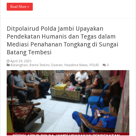
Read More »
Ditpolairud Polda Jambi Upayakan
Pendekatan Humanis dan Tegas dalam
Mediasi Penahanan Tongkang di Sungai
Batang Tembesi
April 29, 2025
Batanghari
,
Berita Terkini
,
Daerah
,
Headline News
,
POLRI
0