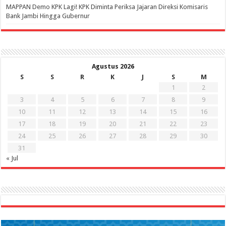
‎MAPPAN Demo KPK Lagi! KPK Diminta Periksa Jajaran Direksi Komisaris
Bank Jambi Hingga Gubernur ‎
Agustus 2026
S
S
R
K
J
S
M
1
2
3
4
5
6
7
8
9
10
11
12
13
14
15
16
17
18
19
20
21
22
23
24
25
26
27
28
29
30
31
« Jul