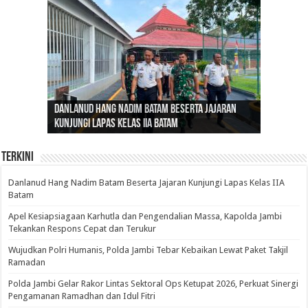
Gubernur Al Haris: Lomba Cerdas Cermat Sarana
Gubernur Al Haris Dorong Koperasi Merah Putih
Sosok Fenomenal yang Menggetarkan
Danlanud Hang Nadim Batam Beserta Jajaran
Silaturahmi dan Reses Komite I DPD RI di Polda
Edukasi Pembentukan Karakter Generasi
Cepat Beroperasi Agar Bisa Layani Masyarakat
Nusantara: Ratu Wangsa, Wanita Berkelas
Kunjungi Lapas Kelas IIA Batam
Jambi Bahas Sinergitas Penanganan Narkotika
Penerus
Penuhi Kebutuhannya
dengan Pengaruh Internasional
Terkini
Danlanud Hang Nadim Batam Beserta Jajaran Kunjungi Lapas Kelas IIA
Batam
Apel Kesiapsiagaan Karhutla dan Pengendalian Massa, Kapolda Jambi
Tekankan Respons Cepat dan Terukur
Wujudkan Polri Humanis, Polda Jambi Tebar Kebaikan Lewat Paket Takjil
Ramadan
Polda Jambi Gelar Rakor Lintas Sektoral Ops Ketupat 2026, Perkuat Sinergi
Pengamanan Ramadhan dan Idul Fitri