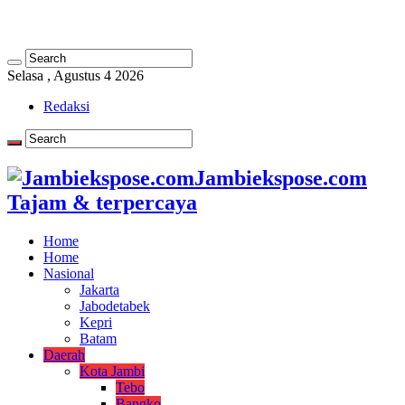
Selasa , Agustus 4 2026
Redaksi
Jambiekspose.com
Tajam & terpercaya
Home
Home
Nasional
Jakarta
Jabodetabek
Kepri
Batam
Daerah
Kota Jambi
Tebo
Bangko