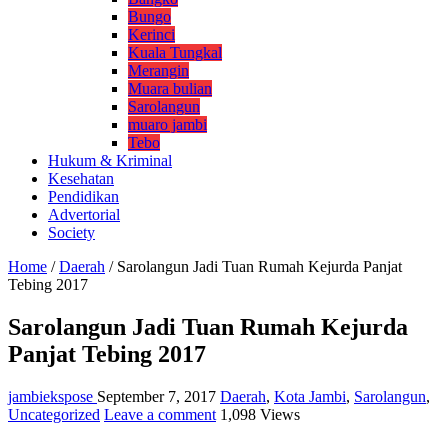
Bungo
Kerinci
Kuala Tungkal
Merangin
Muara bulian
Sarolangun
muaro jambi
Tebo
Hukum & Kriminal
Kesehatan
Pendidikan
Advertorial
Society
Home
/
Daerah
/
Sarolangun Jadi Tuan Rumah Kejurda Panjat
Tebing 2017
Sarolangun Jadi Tuan Rumah Kejurda
Panjat Tebing 2017
jambiekspose
September 7, 2017
Daerah
,
Kota Jambi
,
Sarolangun
,
Uncategorized
Leave a comment
1,098 Views