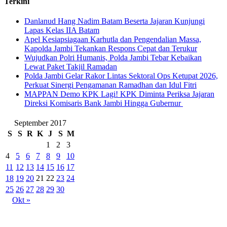
Terkini
Danlanud Hang Nadim Batam Beserta Jajaran Kunjungi
Lapas Kelas IIA Batam
Apel Kesiapsiagaan Karhutla dan Pengendalian Massa,
Kapolda Jambi Tekankan Respons Cepat dan Terukur
Wujudkan Polri Humanis, Polda Jambi Tebar Kebaikan
Lewat Paket Takjil Ramadan
Polda Jambi Gelar Rakor Lintas Sektoral Ops Ketupat 2026,
Perkuat Sinergi Pengamanan Ramadhan dan Idul Fitri
‎MAPPAN Demo KPK Lagi! KPK Diminta Periksa Jajaran
Direksi Komisaris Bank Jambi Hingga Gubernur ‎
September 2017
S
S
R
K
J
S
M
1
2
3
4
5
6
7
8
9
10
11
12
13
14
15
16
17
18
19
20
21
22
23
24
25
26
27
28
29
30
Okt »