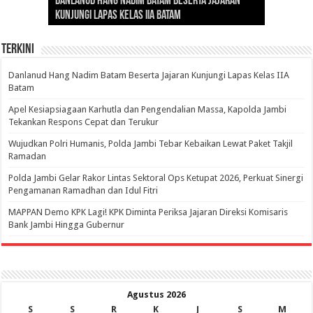
Danlanud Hang Nadim Batam Beserta Jajaran
Silaturahmi dan Reses Komite I DPD RI di Polda
Edukasi Pembentukan Karakter Generasi
Cepat Beroperasi Agar Bisa Layani Masyarakat
Nusantara: Ratu Wangsa, Wanita Berkelas
Kunjungi Lapas Kelas IIA Batam
Jambi Bahas Sinergitas Penanganan Narkotika
Penerus
Penuhi Kebutuhannya
dengan Pengaruh Internasional
Terkini
Danlanud Hang Nadim Batam Beserta Jajaran Kunjungi Lapas Kelas IIA
Batam
Apel Kesiapsiagaan Karhutla dan Pengendalian Massa, Kapolda Jambi
Tekankan Respons Cepat dan Terukur
Wujudkan Polri Humanis, Polda Jambi Tebar Kebaikan Lewat Paket Takjil
Ramadan
Polda Jambi Gelar Rakor Lintas Sektoral Ops Ketupat 2026, Perkuat Sinergi
Pengamanan Ramadhan dan Idul Fitri
‎MAPPAN Demo KPK Lagi! KPK Diminta Periksa Jajaran Direksi Komisaris
Bank Jambi Hingga Gubernur ‎
Agustus 2026
S
S
R
K
J
S
M