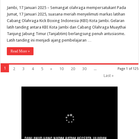
Jambi, 17 Januari 2025 – Semangat olahraga mempersatukan! Pada
Jumat, 17 Januari 2025, suasana meriah menyelimuti markas latihan
Cabang Olahraga Kick Boxing Indonesia (KBI) Kota Jambi. Gelaran
latih tanding antara KBI Kota Jambi dan Cabang Olahraga Muaythai
Tanjung Jabung Timur (Tanjabtim) berlangsung penuh antusiasme.
Latih tanding ini menjadi ajang pembelajaran …
Read More »
1
2
3
4
5
»
10
20
30
...
Page 1 of 125
Last »
Gubernur Al Haris: Lomba Cerdas Cermat Sarana
Gubernur Al Haris Dorong Koperasi Merah Putih
Sosok Fenomenal yang Menggetarkan