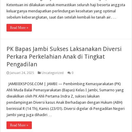
Ketentuan ini dilakukan untuk memastikan seluruh haji beserta anggota
keluarganya mendapatkan perlindungan kesehatan yang optimal
sebelum keberangkatan, saat dan setelah kembali ke tanah air. …
Read More »
PK Bapas Jambi Sukses Laksanakan Diversi
Perkara Perkelahian Anak di Tingkat
Pengadilan
Januari 24, 2025
Uncategorized
0
JAMBIEKSPOSE.COM | JAMBI — Pembimbing Kemasyarakatan (PK)
Ahli Muda Balai Pemasyarakatan (Bapas) Kelas I Jambi, Sumarno yang
diwakilkan oleh PK Ahli Pertama Indra Z, sukses lakukan
pendampingan Diversi kasus Anak Berhadapan dengan Hukum (ABH)
berinisial R (14 Th), Kamis (23/01). Diversi digelar di Pengadilan Negeri
Jambi yang juga dihadiri …
Read More »