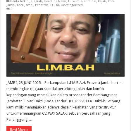
Berita Terkini
,
Daerah
,
Headline News
,
Hukum & Kriminal
,
Kejati
,
Kota
Jambi
,
Kota Jambi
,
Peristiwa
,
POLRI
,
Uncategorized
0
JAMBI, 23 JUNI 2025 – Perkumpulan L.I.M.B.A.H. Provinsi Jambi hari ini
membongkar dugaan skandal persekongkolan dan konflik
kepentingan yang memalukan dalam proses tender Pembangunan
Jembatan Jl. Sari Bakti (Kode Tender: 10036561000). Bukti-bukti yang
kami miliki menunjukkan adanya desain kejahatan yang terstruktur
untuk memenangkan CV. WAY SALAK, sebuah perusahaan yang
Penanggung …
Read More »