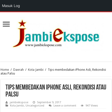
Masuk Log
Home
/
Daerah
/
Kota Jambi
/
Tips membedakan iPhone Asli, Rekondisi
atau Palsu
Tips membedakan iPhone Asli, Rekondisi atau
Palsu
jambiekspose
September 9, 2017
Kota Jambi
,
Uncategorized
Leave a comment
947 Views