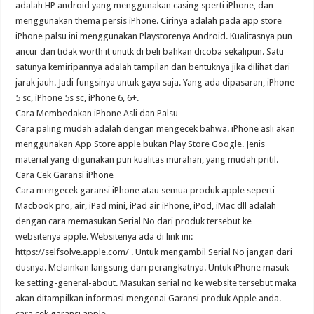
adalah HP android yang menggunakan casing sperti iPhone, dan
menggunakan thema persis iPhone. Cirinya adalah pada app store
iPhone palsu ini menggunakan Playstorenya Android. Kualitasnya pun
ancur dan tidak worth it unutk di beli bahkan dicoba sekalipun. Satu
satunya kemiripannya adalah tampilan dan bentuknya jika dilihat dari
jarak jauh. Jadi fungsinya untuk gaya saja. Yang ada dipasaran, iPhone
5 sc, iPhone 5s sc, iPhone 6, 6+.
Cara Membedakan iPhone Asli dan Palsu
Cara paling mudah adalah dengan mengecek bahwa. iPhone asli akan
menggunakan App Store apple bukan Play Store Google. Jenis
material yang digunakan pun kualitas murahan, yang mudah pritil.
Cara Cek Garansi iPhone
Cara mengecek garansi iPhone atau semua produk apple seperti
Macbook pro, air, iPad mini, iPad air iPhone, iPod, iMac dll adalah
dengan cara memasukan Serial No dari produk tersebut ke
websitenya apple. Websitenya ada di link ini:
https://selfsolve.apple.com/ . Untuk mengambil Serial No jangan dari
dusnya. Melainkan langsung dari perangkatnya. Untuk iPhone masuk
ke setting-general-about. Masukan serial no ke website tersebut maka
akan ditampilkan informasi mengenai Garansi produk Apple anda.
cara cek garansi apple