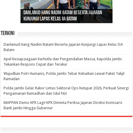
Gubernur Al Haris: Lomba Cerdas Cermat Sarana
Gubernur Al Haris Dorong Koperasi Merah Putih
Sosok Fenomenal yang Menggetarkan
Danlanud Hang Nadim Batam Beserta Jajaran
Silaturahmi dan Reses Komite I DPD RI di Polda
Edukasi Pembentukan Karakter Generasi
Cepat Beroperasi Agar Bisa Layani Masyarakat
Nusantara: Ratu Wangsa, Wanita Berkelas
Kunjungi Lapas Kelas IIA Batam
Jambi Bahas Sinergitas Penanganan Narkotika
Penerus
Penuhi Kebutuhannya
dengan Pengaruh Internasional
Terkini
Danlanud Hang Nadim Batam Beserta Jajaran Kunjungi Lapas Kelas IIA
Batam
Apel Kesiapsiagaan Karhutla dan Pengendalian Massa, Kapolda Jambi
Tekankan Respons Cepat dan Terukur
Wujudkan Polri Humanis, Polda Jambi Tebar Kebaikan Lewat Paket Takjil
Ramadan
Polda Jambi Gelar Rakor Lintas Sektoral Ops Ketupat 2026, Perkuat Sinergi
Pengamanan Ramadhan dan Idul Fitri
‎MAPPAN Demo KPK Lagi! KPK Diminta Periksa Jajaran Direksi Komisaris
Bank Jambi Hingga Gubernur ‎