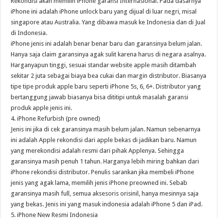
Rekondisi akan memilih iPhone garansi Internasional. Pada dasarnya
iPhone ini adalah iPhone unlock baru yang dijual di luar negri, misal
singapore atau Australia. Yang dibawa masuk ke Indonesia dan di Jual
di Indonesia.
iPhone jenis ini adalah benar benar baru dan garansinya belum jalan.
Hanya saja claim garansinya agak sulit karena harus di negara asalnya.
Harganyapun tinggi, sesuai standar website apple masih ditambah
sekitar 2 juta sebagai biaya bea cukai dan margin distributor. Biasanya
tipe tipe produk apple baru seperti iPhone 5s, 6, 6+. Distributor yang
bertanggung jawab biasanya bisa dititipi untuk masalah garansi
produk apple jenis ini.
4. iPhone Refurbish (pre owned)
Jenis ini jika di cek garansinya masih belum jalan. Namun sebenarnya
ini adalah Apple rekondisi dari apple bekas di jadikan baru. Namun
yang merekondisi adalah resmi dari pihak Applenya. Sehingga
garansinya masih penuh 1 tahun. Harganya lebih miring bahkan dari
iPhone rekondisi distributor. Penulis sarankan jika membeli iPhone
jenis yang agak lama, memilih jenis iPhone preowned ini. Sebab
garansinya masih full, semua aksesoris orisinil, hanya mesinnya saja
yang bekas. Jenis ini yang masuk indonesia adalah iPhone 5 dan iPad.
5. iPhone New Resmi Indonesia