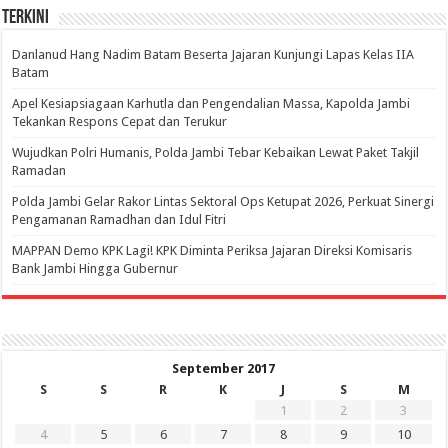
Terkini
Danlanud Hang Nadim Batam Beserta Jajaran Kunjungi Lapas Kelas IIA
Batam
Apel Kesiapsiagaan Karhutla dan Pengendalian Massa, Kapolda Jambi
Tekankan Respons Cepat dan Terukur
Wujudkan Polri Humanis, Polda Jambi Tebar Kebaikan Lewat Paket Takjil
Ramadan
Polda Jambi Gelar Rakor Lintas Sektoral Ops Ketupat 2026, Perkuat Sinergi
Pengamanan Ramadhan dan Idul Fitri
‎MAPPAN Demo KPK Lagi! KPK Diminta Periksa Jajaran Direksi Komisaris
Bank Jambi Hingga Gubernur ‎
September 2017
S
S
R
K
J
S
M
1
2
3
4
5
6
7
8
9
10