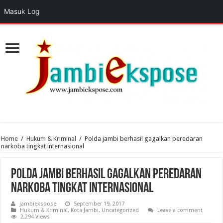
Masuk Log
Home
/
Hukum & Kriminal
/
Polda jambi berhasil gagalkan peredaran
narkoba tingkat internasional
Polda jambi berhasil gagalkan peredaran
narkoba tingkat internasional
jambiekspose
September 19, 2017
Hukum & Kriminal
,
Kota Jambi
,
Uncategorized
Leave a comment
2,294 Views