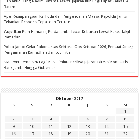
Danlanud Hang Nadim Batam Beserta Jajaran Kunjungi Lapas Kelas IIA
Batam
Apel Kesiapsiagaan Karhutla dan Pengendalian Massa, Kapolda Jambi
Tekankan Respons Cepat dan Terukur
Wujudkan Polri Humanis, Polda Jambi Tebar Kebaikan Lewat Paket Takjil
Ramadan
Polda Jambi Gelar Rakor Lintas Sektoral Ops Ketupat 2026, Perkuat Sinergi
Pengamanan Ramadhan dan Idul Fitri
‎MAPPAN Demo KPK Lagi! KPK Diminta Periksa Jajaran Direksi Komisaris
Bank Jambi Hingga Gubernur ‎
Oktober 2017
S
S
R
K
J
S
M
1
2
3
4
5
6
7
8
9
10
11
12
13
14
15
16
17
18
19
20
21
22