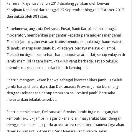
Pameran Kriyanusa Tahun 2017 diselenggarakan oleh Dewan
Kerajinan Nasional dari tanggal 27 September hingga 1 Oktober 2017
dan diikuti oleh 381 stan.
Sebelumnya, anggota Dekranas Pusat, Ranti Kartakusuma sebagai
moderator, memberikan pengantar kepada para audiens mengenai
Tekuluk Jambi, yakni warisan tradisi penutup kepala bagi kaum wanita
di Jambi, merupakan suatu bukti adanya budaya melayu di Jambi.
Tekuluk ini digunakan sehari-hari maupun acara adat, setiap wilayah di
Jambi memiliki ragam bentuk tekuluk yang berbeda, setiap tekuluk
memiliki makna dan nilai nilai filosofi kehidupan.
Sherrin mengemukakan bahwa sebagai identitas khas Jambi, Tekuluk
Jambi harus dilestarikan, dan Dekranasda Provinsi Jambi bersinergi
dengan Dekranasda Kabupaten/Kota se Provinsi Jambi berusaha
melestarikan tekuluk tersebut.
Sherrin menjelaskan, Dekranasda Provinsi Jambi ingin mengangkat
kembali Tekuluk Jambi ini agar dikenal oleh masyarakat luas, dengan
menggunakan tekuluk pada acara-acara resmi, kedepannya juga akan
diberlakukan untuk Aparatur Sipil Negara yang wanita, agar