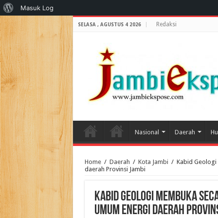
Tentang
Masuk Log
WordPress
Redaksi
SELASA , AGUSTUS 4 2026
Nasional
Daerah
Hu
Home
/
Daerah
/
Kota Jambi
/
Kabid Geologi
daerah Provinsi Jambi
Kabid Geologi Membuka sec
umum energi daerah Provins