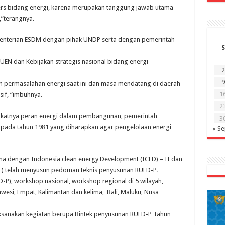
ers bidang energi, karena merupakan tanggung jawab utama
”terangnya.
menterian ESDM dengan pihak UNDP serta dengan pemerintah
S
N dan Kebijakan strategis nasional bidang energi
2
9
 permasalahan energi saat ini dan masa mendatang di daerah
1
if, “imbuhnya.
2
gkatnya peran energi dalam pembangunan, pemerintah
3
pada tahun 1981 yang diharapkan agar pengelolaan energi
« S
a dengan Indonesia clean energy Development (ICED) – II dan
EE) telah menyusun pedoman teknis penyusunan RUED-P.
), workshop nasional, workshop regional di 5 wilayah,
awesi, Empat, Kalimantan dan kelima, Bali, Maluku, Nusa
laksanakan kegiatan berupa Bintek penyusunan RUED-P Tahun