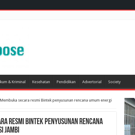
kum & Kriminal
Kesehatan
Pendidikan
Advertorial
Society
 Membuka secara resmi Bintek penyusunan rencana umum energi
ara resmi Bintek penyusunan rencana
i Jambi