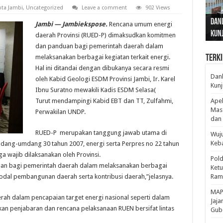
ota Jambi
,
Uncategorized
Leave a comment
902 Views
Gub
Gube
Sos
Dan
Sila
Edu
Cepa
Nusa
Jambi — Jambiekspose.
Rencana umum energi
Kunj
Jamb
Pen
Pen
den
daerah Provinsi (RUED-P) dimaksudkan komitmen
dan panduan bagi pemerintah daerah dalam
melaksanakan berbagai kegiatan terkait energi.
Terki
Hal ini ditandai dengan dibukanya secara resmi
Danl
oleh Kabid Geologi ESDM Provinsi Jambi, Ir. Karel
Kunj
Ibnu Suratno mewakili Kadis ESDM Selasa(
Turut mendampingi Kabid EBT dan TT, Zulfahmi,
Apel
Mass
Perwakilan UNDP.
dan 
RUED-P merupakan tanggung jawab utama di
Wuju
Keba
ang-umdang 30 tahun 2007, energi serta Perpres no 22 tahun
a wajib dilaksanakan oleh Provinsi.
Pold
an bagi pemerintah daerah dalam melaksanakan berbagai
Ketu
modal pembangunan daerah serta kontribusi daerah,”jelasnya.
Rama
‎MAP
rah dalam pencapaian target energi nasional seperti dalam
Jaja
kan penjabaran dan rencana pelaksanaan RUEN bersifat lintas
Gube