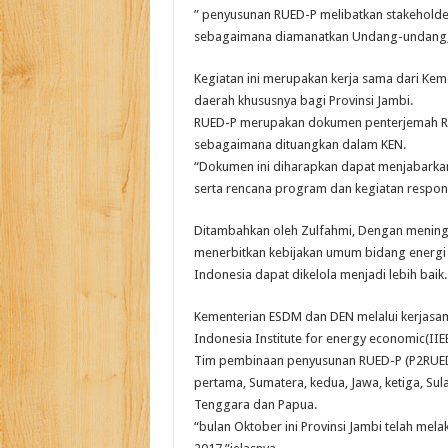
” penyusunan RUED-P melibatkan stakehold
sebagaimana diamanatkan Undang-undang,
Kegiatan ini merupakan kerja sama dari Ke
daerah khususnya bagi Provinsi Jambi.
RUED-P merupakan dokumen penterjemah RUE
sebagaimana dituangkan dalam KEN.
“Dokumen ini diharapkan dapat menjabarkan
serta rencana program dan kegiatan respons
Ditambahkan oleh Zulfahmi, Dengan menin
menerbitkan kebijakan umum bidang energi 
Indonesia dapat dikelola menjadi lebih baik.
Kementerian ESDM dan DEN melalui kerjasam
Indonesia Institute for energy economic(II
Tim pembinaan penyusunan RUED-P (P2RUED-P
pertama, Sumatera, kedua, Jawa, ketiga, Sul
Tenggara dan Papua.
“bulan Oktober ini Provinsi Jambi telah me