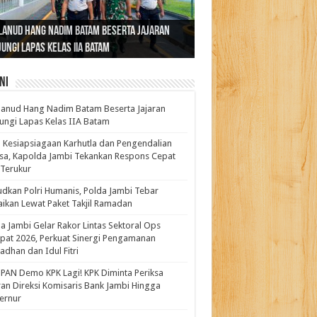
ernur Al Haris: Lomba Cerdas Cermat Sarana
rnur Al Haris Dorong Koperasi Merah Putih
ok Fenomenal yang Menggetarkan
lanud Hang Nadim Batam Beserta Jajaran
turahmi dan Reses Komite I DPD RI di Polda
kasi Pembentukan Karakter Generasi
t Beroperasi Agar Bisa Layani Masyarakat
ntara: Ratu Wangsa, Wanita Berkelas
ungi Lapas Kelas IIA Batam
i Bahas Sinergitas Penanganan Narkotika
erus
uhi Kebutuhannya
gan Pengaruh Internasional
ni
anud Hang Nadim Batam Beserta Jajaran
ungi Lapas Kelas IIA Batam
 Kesiapsiagaan Karhutla dan Pengendalian
a, Kapolda Jambi Tekankan Respons Cepat
Terukur
dkan Polri Humanis, Polda Jambi Tebar
ikan Lewat Paket Takjil Ramadan
a Jambi Gelar Rakor Lintas Sektoral Ops
pat 2026, Perkuat Sinergi Pengamanan
dhan dan Idul Fitri
PAN Demo KPK Lagi! KPK Diminta Periksa
ran Direksi Komisaris Bank Jambi Hingga
rnur ‎