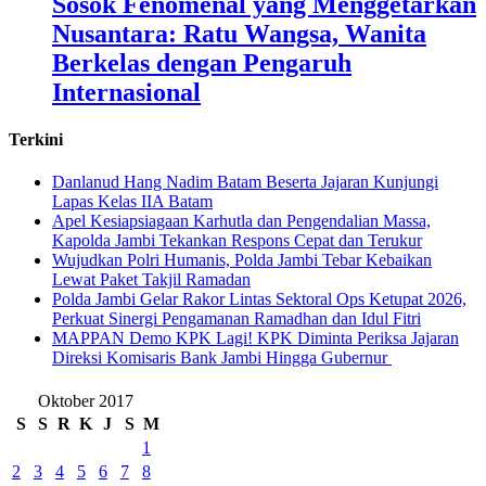
Sosok Fenomenal yang Menggetarkan
Nusantara: Ratu Wangsa, Wanita
Berkelas dengan Pengaruh
Internasional
Terkini
Danlanud Hang Nadim Batam Beserta Jajaran Kunjungi
Lapas Kelas IIA Batam
Apel Kesiapsiagaan Karhutla dan Pengendalian Massa,
Kapolda Jambi Tekankan Respons Cepat dan Terukur
Wujudkan Polri Humanis, Polda Jambi Tebar Kebaikan
Lewat Paket Takjil Ramadan
Polda Jambi Gelar Rakor Lintas Sektoral Ops Ketupat 2026,
Perkuat Sinergi Pengamanan Ramadhan dan Idul Fitri
‎MAPPAN Demo KPK Lagi! KPK Diminta Periksa Jajaran
Direksi Komisaris Bank Jambi Hingga Gubernur ‎
Oktober 2017
S
S
R
K
J
S
M
1
2
3
4
5
6
7
8