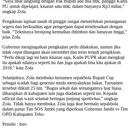
“Saya lihat langsung dengan Pak Bupati ada dua titik, panggil Kadis
PU untuk dipelajari, kisaran satu titik, dalam biayanya Rp3 miliar,”
ungkap Zola.
Pengikisan lapisan tanah di pinggir sungai memerlukan penanganan
segera dan berkualitas agar pengerjaan dapat terselesaikan dengan
baik. “Teknisnya bronjong kemudian ditimbun dan lumayan tinggi,”
jelas Zola.
Gubernur mengingatkan pengkajian perlu dilakukan, namun jika
tidak cepat ditangani akan merembet dan terus terjadi pengikisan.
“Perlu dikaji lagi ini baru kisaran saja, Kadis PUPR akan mengkaji
itu apakah nilainya seperti itu dan juga apakah bisa kita ajukan di
2018,” kata Zola.
Selanjutnya, Zola membuka turnamen sepakbola Bupati Cup
sebagai wadah bagi generasi muda menyalurkan bakat. Turnamen
tersebut diikuti 25 tim. “Bagus sekali dan semangatnya luar biasa,
diharapkan di kabupaten lain juga diadakan seperti ini. Kepada
official dan wasit selamat bertugas junjung sportivitas,” ungkap
Zola. Tidak hanya membuka, Zola juga ikut bermain sepakbola
dalam partai Tim SOS Jambi yang diperkuat Gubernur Jambi vs Tim
OPD Kabupaten Tebo.
Penulis : Inro