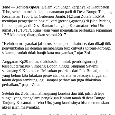
Tebo — Jambiekspose.
Dalam kunjungan kerjanya ke Kabupaten
Tebo, sebelum melakukan penanaman padi di Desa Bungo Tanjung
Kecamatan Tebo Ulu, Gubernur Jambi, H.Zumi Zola,S.TP,MA
meninjau pengerjaaan box culvert (gorong-gorong) di jalan Padang
Lamo, tepatnya di Desa Rantau Langkap Kecamatan Tebo Ulu
jumat , (13/10/17). Ruas jalan yang mengalami perbaikan sepanjang
12.5 kilometer, ditargetkan selesai 2017.
“Keluhan masyarakat jalan rusak dan perlu drainase, dan dikaji titik
penyumbatan air dengan membangun box culvert (gorong-gorong),
sekarang sudah tidak banjir kata masyarakat,” ujar Zola.
Anggaran Rp29 miliar, dialokasikan untuk pembangunan jalan
tersebut termasuk Simpang Lopon hingga Simpang Sawmil
sepanjang 9 Kilometer. “Masukan prioritas dari Pak Bupati, untuk
yang belum kita lakukan perawatan karena terbatasnya anggaran,
tahun depan sambung lagi, sampai perbatasan juga dilakukan
perbaikan,” papar Zola.
Setelah itu, Zola melihat langsung kondisi dua titik jalan di tepi
sungai yang mengalami pengikisan lapisan tanah di desa Bungo
Tanjung Kecamatan Tebo Ulu, yang kondisinya bisa memutuskan
akses jalan masyarakat.