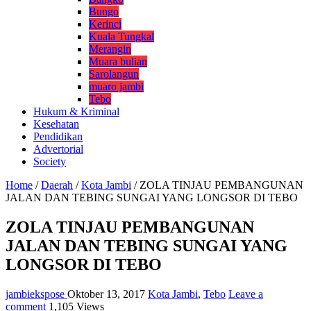
Bungo
Kerinci
Kuala Tungkal
Merangin
Muara bulian
Sarolangun
muaro jambi
Tebo
Hukum & Kriminal
Kesehatan
Pendidikan
Advertorial
Society
Home
/
Daerah
/
Kota Jambi
/
ZOLA TINJAU PEMBANGUNAN
JALAN DAN TEBING SUNGAI YANG LONGSOR DI TEBO
ZOLA TINJAU PEMBANGUNAN
JALAN DAN TEBING SUNGAI YANG
LONGSOR DI TEBO
jambiekspose
Oktober 13, 2017
Kota Jambi
,
Tebo
Leave a
comment
1,105 Views