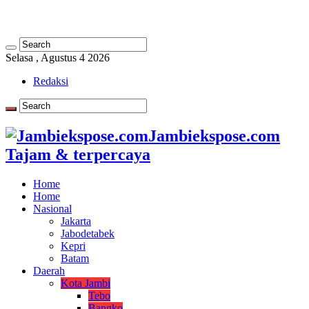
Selasa , Agustus 4 2026
Redaksi
Jambiekspose.com
Tajam & terpercaya
Home
Home
Nasional
Jakarta
Jabodetabek
Kepri
Batam
Daerah
Kota Jambi
Tebo
Bangko