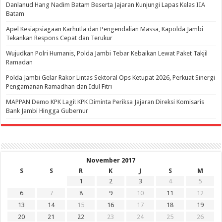
Danlanud Hang Nadim Batam Beserta Jajaran Kunjungi Lapas Kelas IIA
Batam
Apel Kesiapsiagaan Karhutla dan Pengendalian Massa, Kapolda Jambi
Tekankan Respons Cepat dan Terukur
Wujudkan Polri Humanis, Polda Jambi Tebar Kebaikan Lewat Paket Takjil
Ramadan
Polda Jambi Gelar Rakor Lintas Sektoral Ops Ketupat 2026, Perkuat Sinergi
Pengamanan Ramadhan dan Idul Fitri
‎MAPPAN Demo KPK Lagi! KPK Diminta Periksa Jajaran Direksi Komisaris
Bank Jambi Hingga Gubernur ‎
November 2017
S
S
R
K
J
S
M
1
2
3
4
5
6
7
8
9
10
11
12
13
14
15
16
17
18
19
20
21
22
23
24
25
26