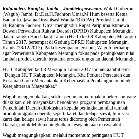
Kabupaten. Bangko, Jambi – Jambiekspose.com.
Wakil Gubernur
(Wagub) Jambi, Dr.Drs.H.Fachrori Umar,M.Hum beserta Ketua
Badan Kerjasama Organisasi Wanita (BKOW) Provinsi Jambi,
Hj.Rahima Fachrori Umar menghadiri Rapat Paripurna Istimewa
Dewan Perwakilan Rakyat Daerah (DPRD) Kabupaten Merangin,
dalam rangka Hari Ulang Tahun (HUT) ke-68 Kabupaten Merangin
Tahun 2017, bertempat di Gedung DPRD Kabupaten Merangin,
Kamis (28/12/2017). Pada kesempatan tersebut, Wagub berharap
agar Pemerintah Kabupaten Merangin fokus pada peningkatan nilai
tambah produk daerah, terutama produk unggulan daerah Merangin.
HUT Kabupten ke-68 Merangin Tahun 2017 ini mengambil tema
“Dengan HUT Kabupaten Merangin, Kita Perkuat Persatuan dan
Kesatuan Guna Memantapkan Keberhasilan Pembangunan untuk
Kesejahteraan Masyarakat.”
Wagub mengemukakan, sektor pertanian merupakan pekerjaan yang
dilakukan oleh masyarakat, hendaknya program pembangunan
Pemerintah Daerah difokuskan kepada peningkatan nilai tambah
produk unggulan daerah, seperti karet dan kelapa sawit, hilirisasi
karet dan kelapa sawit harus terus didorong oleh Pemerintah
Daerah, untuk lebih meningkatkan kesejahteraan masyarakat.
Wagub mengungkapkan, melalui momentum peringatan HUT