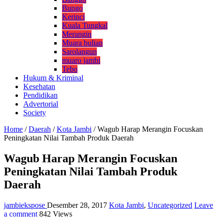
Bungo
Kerinci
Kuala Tungkal
Merangin
Muara bulian
Sarolangun
muaro jambi
Tebo
Hukum & Kriminal
Kesehatan
Pendidikan
Advertorial
Society
Home
/
Daerah
/
Kota Jambi
/
Wagub Harap Merangin Focuskan
Peningkatan Nilai Tambah Produk Daerah
Wagub Harap Merangin Focuskan
Peningkatan Nilai Tambah Produk
Daerah
jambiekspose
Desember 28, 2017
Kota Jambi
,
Uncategorized
Leave
a comment
842 Views