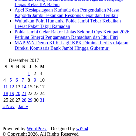
Lapas Kelas IIA Batam
Apel Kesiapsiagaan Karhutla dan Pengendalian Massa,
Kapolda Jambi Tekankan Respons Cepat dan Terukur
Wujudkan Polri Humanis, Polda Jambi Tebar Kebaikan
Lewat Paket Takjil Ramadan
Polda Jambi Gelar Rakor Lintas Sektoral Ops Ketupat 2026,
Perkuat Sinergi Pengamanan Ramadhan dan Idul Fitri
‎MAPPAN Demo KPK Lagi! KPK Diminta Periksa Jajaran
Direksi Komisaris Bank Jambi Hingga Gubernur ‎
Desember 2017
S
S
R
K
J
S
M
1
2
3
4
5
6
7
8
9
10
11
12
13
14
15
16
17
18
19
20
21
22
23
24
25
26
27
28
29
30
31
« Nov
Jan »
Powered by
WordPress
| Designed by
wi5n4
© Copyright 2026, All Rights Reserved