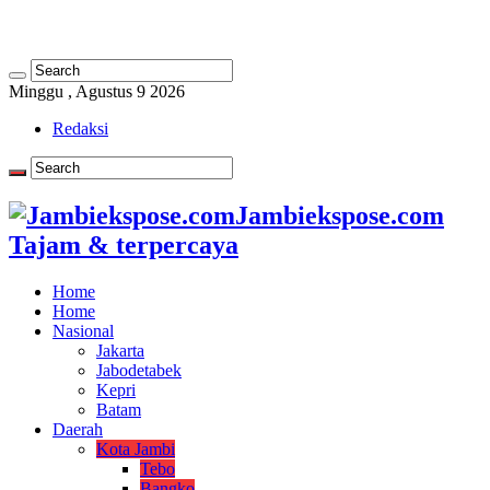
Minggu , Agustus 9 2026
Redaksi
Jambiekspose.com
Tajam & terpercaya
Home
Home
Nasional
Jakarta
Jabodetabek
Kepri
Batam
Daerah
Kota Jambi
Tebo
Bangko