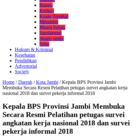
Bungo
Kerinci
Kuala Tungkal
Merangin
Muara bulian
Sarolangun
muaro jambi
Tebo
Hukum & Kriminal
Kesehatan
Pendidikan
Advertorial
Society
Home
/
Daerah
/
Kota Jambi
/
Kepala BPS Provinsi Jambi
Membuka Secara Resmi Pelatihan petugas survei angkatan kerja
nasional 2018 dan survei pekerja informal 2018
Kepala BPS Provinsi Jambi Membuka
Secara Resmi Pelatihan petugas survei
angkatan kerja nasional 2018 dan survei
pekerja informal 2018