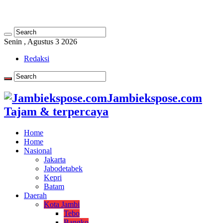
Senin , Agustus 3 2026
Redaksi
Jambiekspose.com
Tajam & terpercaya
Home
Home
Nasional
Jakarta
Jabodetabek
Kepri
Batam
Daerah
Kota Jambi
Tebo
Bangko