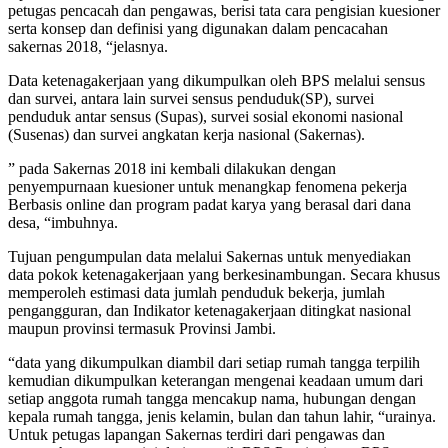
petugas pencacah dan pengawas, berisi tata cara pengisian kuesioner
serta konsep dan definisi yang digunakan dalam pencacahan
sakernas 2018, “jelasnya.
Data ketenagakerjaan yang dikumpulkan oleh BPS melalui sensus
dan survei, antara lain survei sensus penduduk(SP), survei
penduduk antar sensus (Supas), survei sosial ekonomi nasional
(Susenas) dan survei angkatan kerja nasional (Sakernas).
” pada Sakernas 2018 ini kembali dilakukan dengan
penyempurnaan kuesioner untuk menangkap fenomena pekerja
Berbasis online dan program padat karya yang berasal dari dana
desa, “imbuhnya.
Tujuan pengumpulan data melalui Sakernas untuk menyediakan
data pokok ketenagakerjaan yang berkesinambungan. Secara khusus
memperoleh estimasi data jumlah penduduk bekerja, jumlah
pengangguran, dan Indikator ketenagakerjaan ditingkat nasional
maupun provinsi termasuk Provinsi Jambi.
“data yang dikumpulkan diambil dari setiap rumah tangga terpilih
kemudian dikumpulkan keterangan mengenai keadaan umum dari
setiap anggota rumah tangga mencakup nama, hubungan dengan
kepala rumah tangga, jenis kelamin, bulan dan tahun lahir, “urainya.
Untuk petugas lapangan Sakernas terdiri dari pengawas dan