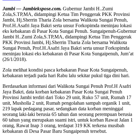
Jambi — Jambiekspose.com.
Gubernur Jambi H..Zumi
Zola,S.TP,MA, didampingi Ketua Tim Penggerak PKK Provinsi
Jambi, Hj.Sherrin Tharia Zola bersama Walikota Sungai Penuh,
Prof.H.Asafri Jaya Bakri serta unsur Forkopimda meninjau lokasi
eks kebakaran di Pasar Kota Sungai Penuh. Sungaipenuh-Gubernur
Jambi H..Zumi Zola,S.TP,MA, didampingi Ketua Tim Penggerak
PKK Provinsi Jambi, Hj.Sherrin Tharia Zola bersama Walikota
Sungai Penuh, Prof.H.Asafri Jaya Bakri serta unsur Forkopimda
meninjau lokasi eks kebakaran di Pasar Kota Sungaipenuh, Jum’at
(26/1/2018).
Zola melihat kondisi pasca kebakaran Pasar Kota Sungaipenuh,
kebakaran terjadi pada hari Rabu lalu sekitar pukul tiga dini hari.
Berdasarkan informasi dari Walikota Sungai Penuh Prof.H Asafri
Jaya Bakri, data korban kebakaran Pasar Kota Sungai Penuh
Provinsi Jambi terdiri dari Toko 29 unit, Ruko 57 unit, Rumah 17
unit, Musholla 2 unit, Rumah pengolahan sampah organik 1 unit,
219 lapak pedagang pasar, sedangkan data korban meninggal
seorang laki-laki berusia 65 tahun dan seorang perempuan berusia
60 tahun yang merupakan suami istri, untuk korban Rawat Jalan 1
orang, Rawat Inap 3 orang, terdapat 319 KK terkena musibah
kebakaran di Desa Pasar Baru Sungaipenuh tersebut.