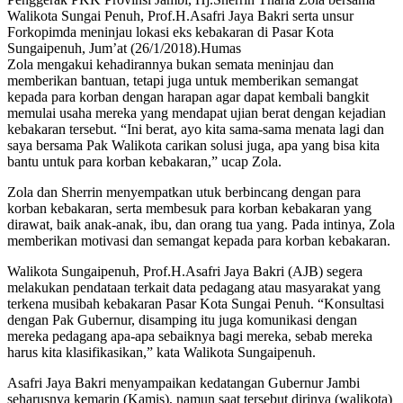
Walikota Sungai Penuh, Prof.H.Asafri Jaya Bakri serta unsur
Forkopimda meninjau lokasi eks kebakaran di Pasar Kota
Sungaipenuh, Jum’at (26/1/2018).Humas
Zola mengakui kehadirannya bukan semata meninjau dan
memberikan bantuan, tetapi juga untuk memberikan semangat
kepada para korban dengan harapan agar dapat kembali bangkit
memulai usaha mereka yang mendapat ujian berat dengan kejadian
kebakaran tersebut. “Ini berat, ayo kita sama-sama menata lagi dan
saya bersama Pak Walikota carikan solusi juga, apa yang bisa kita
bantu untuk para korban kebakaran,” ucap Zola.
Zola dan Sherrin menyempatkan utuk berbincang dengan para
korban kebakaran, serta membesuk para korban kebakaran yang
dirawat, baik anak-anak, ibu, dan orang tua yang. Pada intinya, Zola
memberikan motivasi dan semangat kepada para korban kebakaran.
Walikota Sungaipenuh, Prof.H.Asafri Jaya Bakri (AJB) segera
melakukan pendataan terkait data pedagang atau masyarakat yang
terkena musibah kebakaran Pasar Kota Sungai Penuh. “Konsultasi
dengan Pak Gubernur, disamping itu juga komunikasi dengan
mereka pedagang apa-apa sebaiknya bagi mereka, sebab mereka
harus kita klasifikasikan,” kata Walikota Sungaipenuh.
Asafri Jaya Bakri menyampaikan kedatangan Gubernur Jambi
seharusnya kemarin (Kamis), namun saat tersebut dirinya (walikota)