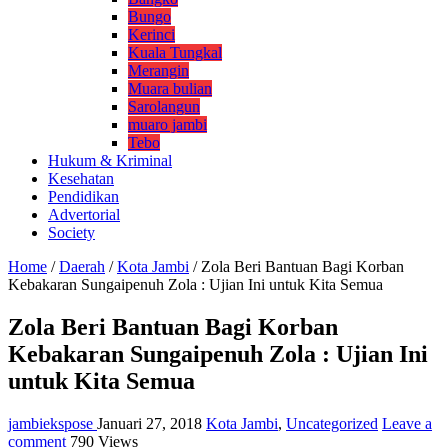
Bungo
Kerinci
Kuala Tungkal
Merangin
Muara bulian
Sarolangun
muaro jambi
Tebo
Hukum & Kriminal
Kesehatan
Pendidikan
Advertorial
Society
Home
/
Daerah
/
Kota Jambi
/
Zola Beri Bantuan Bagi Korban
Kebakaran Sungaipenuh Zola : Ujian Ini untuk Kita Semua
Zola Beri Bantuan Bagi Korban
Kebakaran Sungaipenuh Zola : Ujian Ini
untuk Kita Semua
jambiekspose
Januari 27, 2018
Kota Jambi
,
Uncategorized
Leave a
comment
790 Views