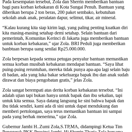
Pada kesempatan tersebut, Zola dan Sherrin memberikan bantuan
bagi para korban kebakaran di Kota Sungai Penuh. Bantuan yang
diberikan berupa 2 ton beras, 200 paket sembako, kebutuhan
sekolah anak anak, peralatan dapur, selimut, tikar, air mineral.
“Kalau kurang kita siap kirim lagi, yang paling penting kuatkan diri
kita masing-masing setahap demi setahap. Selain bantuan dari
pemerintah, Komunitas Kerinci di Jakarta juga memberikan bantuan
untuk korban kebakaran,” ujar Zola. BRI Peduli juga memberikan
banbtuan berupa uang senilai Rp25.000.000.
Zola berpesan kepada semua petugas penyalur bantuan memastikan
semua korban musibah kebakaran mendapat bantuan. “Saya lihat
puing-puing reruntuhan, mereka tidak punya apa-apa lagi selain baju
di badan, ada yang luka bakar sekeluarga bapak ibu dan anak sudah
dirawat dan biaya pengobatan gratis,” jelas Zola.
Zola sangat berempati atas derita korban kebakaran tersebut. “Ini
adalah ujian tapi bukan hanya untuk bapak dan ibu sekalian, tapi
untuk kita semua. Saya datang langsung ke sini bahwa bapak dan
ibu tidak sendiri, kami ada di sini untuk dapat mendukung dan
memberi pertolongan, saya terus memastikan bantuan ini sampai
pada yang berhak menerima,” ujar Zola.
Gubernur Jambi H..Zumi Zola,S.TP,MA, didampingi Ketua Tim
Penggerak PKK Provinsi Jambi, Hj.Sherrin Tharia Zola bersama