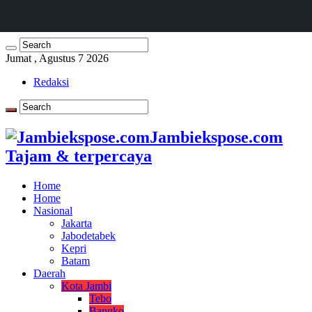
Jumat , Agustus 7 2026
Redaksi
Jambiekspose.com
Tajam & terpercaya
Home
Home
Nasional
Jakarta
Jabodetabek
Kepri
Batam
Daerah
Kota Jambi
Tebo
Bangko