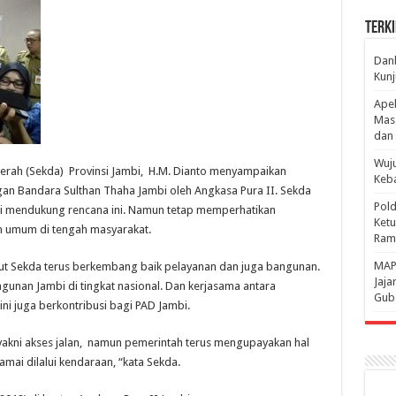
Terki
Danl
Kunj
Apel
Mass
dan 
Wuju
aerah (Sekda) Provinsi Jambi, H.M. Dianto menyampaikan
Keba
an Bandara Sulthan Thaha Jambi oleh Angkasa Pura II. Sekda
Pold
 mendukung rencana ini. Namun tetap memperhatikan
Ketu
n umum di tengah masyarakat.
Rama
‎MAP
rut Sekda terus berkembang baik pelayanan dan juga bangunan.
Jaja
gunan Jambi di tingkat nasional. Dan kerjasama antara
Gube
ni juga berkontribusi bagi PAD Jambi.
yakni akses jalan, namun pemerintah terus mengupayakan hal
amai dilalui kendaraan, “kata Sekda.