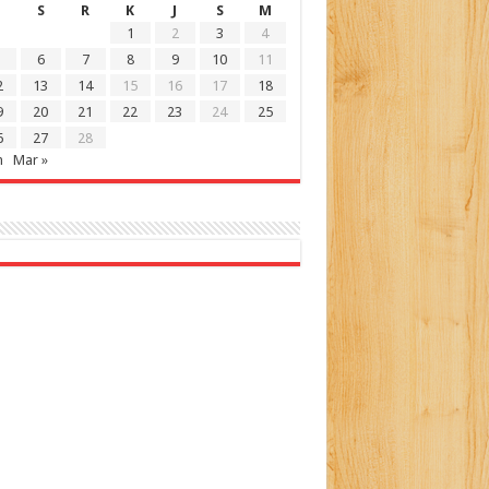
S
R
K
J
S
M
1
2
3
4
6
7
8
9
10
11
2
13
14
15
16
17
18
9
20
21
22
23
24
25
6
27
28
n
Mar »