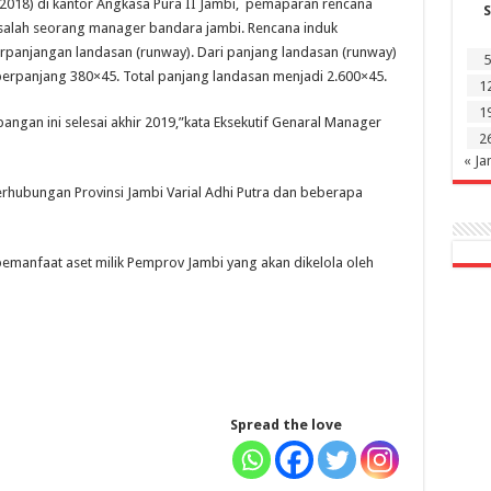
/2018) di kantor Angkasa Pura II Jambi, pemaparan rencana
S
alah seorang manager bandara jambi. Rencana induk
anjangan landasan (runway). Dari panjang landasan (runway)
5
iperpanjang 380×45. Total panjang landasan menjadi 2.600×45.
1
1
ngan ini selesai akhir 2019,”kata Eksekutif Genaral Manager
2
« Ja
rhubungan Provinsi Jambi Varial Adhi Putra dan beberapa
manfaat aset milik Pemprov Jambi yang akan dikelola oleh
Spread the love