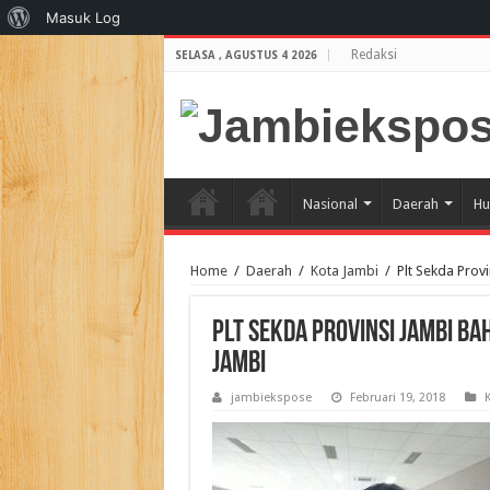
Tentang
Masuk Log
WordPress
Redaksi
SELASA , AGUSTUS 4 2026
Nasional
Daerah
Hu
Home
/
Daerah
/
Kota Jambi
/
Plt Sekda Pro
Plt Sekda Provinsi Jambi 
Jambi
jambiekspose
Februari 19, 2018