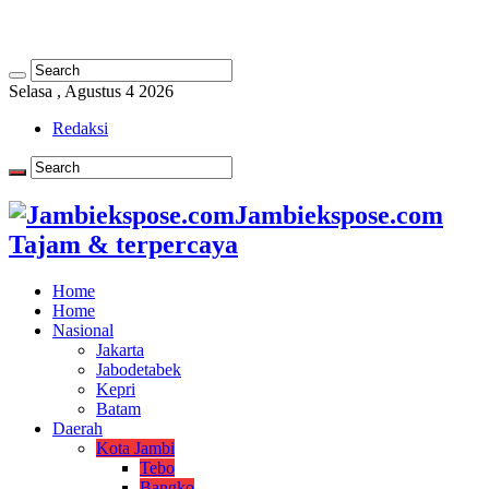
Selasa , Agustus 4 2026
Redaksi
Jambiekspose.com
Tajam & terpercaya
Home
Home
Nasional
Jakarta
Jabodetabek
Kepri
Batam
Daerah
Kota Jambi
Tebo
Bangko