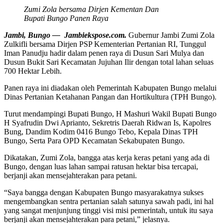
Zumi Zola bersama Dirjen Kementan Dan
Bupati Bungo Panen Raya
Jambi, Bungo — Jambiekspose.com.
Gubernur Jambi Zumi Zola
Zulkifli bersama Dirjen PSP Kementerian Pertanian RI, Tunggul
Iman Panudju hadir dalam penen raya di Dusun Sari Mulya dan
Dusun Bukit Sari Kecamatan Jujuhan Ilir dengan total lahan seluas
700 Hektar Lebih.
Panen raya ini diadakan oleh Pemerintah Kabupaten Bungo melalui
Dinas Pertanian Ketahanan Pangan dan Hortikultura (TPH Bungo).
Turut mendampingi Bupati Bungo, H Mashuri Wakil Bupati Bungo
H Syafrudin Dwi Aprianto, Sekretris Daerah Ridwan Is, Kapolres
Bung, Dandim Kodim 0416 Bungo Tebo, Kepala Dinas TPH
Bungo, Serta Para OPD Kecamatan Sekabupaten Bungo.
Dikatakan, Zumi Zola, bangga atas kerja keras petani yang ada di
Bungo, dengan luas lahan sampai ratusan hektar bisa tercapai,
berjanji akan mensejahterakan para petani.
“Saya bangga dengan Kabupaten Bungo masyarakatnya sukses
mengembangkan sentra pertanian salah satunya sawah padi, ini hal
yang sangat menjunjung tinggi visi misi pemerintah, untuk itu saya
berjanji akan mensejahterakan para petani,” jelasnya.