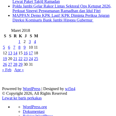
Lewat Paket Takjil Ramadan
Polda Jambi Gelar Rakor Lintas Sektoral Ops Ketupat 2026,
Perkuat Sinergi Pengamanan Ramadhan dan Idul Fitri
‎MAPPAN Demo KPK Lagi! KPK Diminta Periksa Jajaran
Direksi Komisaris Bank Jambi Hingga Gubernur ‎
Maret 2018
S
S
R
K
J
S
M
1
2
3
4
5
6
7
8
9
10
11
12
13
14
15
16
17
18
19
20
21
22
23
24
25
26
27
28
29
30
31
« Feb
Apr »
Powered by
WordPress
| Designed by
wi5n4
© Copyright 2026, All Rights Reserved
Lewat ke baris perkakas
Tentang
WordPress.org
WordPress
Dokumentasi