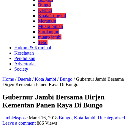
Bungo
Kerinci
Kuala Tungkal
Merangin
Muara bulian
Sarolangun
muaro jambi
Tebo
Hukum & Kriminal
Kesehatan
Pendidikan
Advertorial
Society
Home
/
Daerah
/
Kota Jambi
/
Bungo
/
Gubernur Jambi Bersama
Dirjen Kementan Panen Raya Di Bungo
Gubernur Jambi Bersama Dirjen
Kementan Panen Raya Di Bungo
jambiekspose
Maret 16, 2018
Bungo
,
Kota Jambi
,
Uncategorized
Leave a comment
886 Views