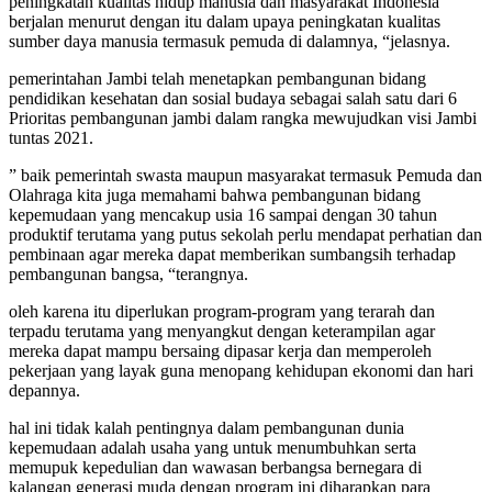
peningkatan kualitas hidup manusia dan masyarakat Indonesia
berjalan menurut dengan itu dalam upaya peningkatan kualitas
sumber daya manusia termasuk pemuda di dalamnya, “jelasnya.
pemerintahan Jambi telah menetapkan pembangunan bidang
pendidikan kesehatan dan sosial budaya sebagai salah satu dari 6
Prioritas pembangunan jambi dalam rangka mewujudkan visi Jambi
tuntas 2021.
” baik pemerintah swasta maupun masyarakat termasuk Pemuda dan
Olahraga kita juga memahami bahwa pembangunan bidang
kepemudaan yang mencakup usia 16 sampai dengan 30 tahun
produktif terutama yang putus sekolah perlu mendapat perhatian dan
pembinaan agar mereka dapat memberikan sumbangsih terhadap
pembangunan bangsa, “terangnya.
oleh karena itu diperlukan program-program yang terarah dan
terpadu terutama yang menyangkut dengan keterampilan agar
mereka dapat mampu bersaing dipasar kerja dan memperoleh
pekerjaan yang layak guna menopang kehidupan ekonomi dan hari
depannya.
hal ini tidak kalah pentingnya dalam pembangunan dunia
kepemudaan adalah usaha yang untuk menumbuhkan serta
memupuk kepedulian dan wawasan berbangsa bernegara di
kalangan generasi muda dengan program ini diharapkan para