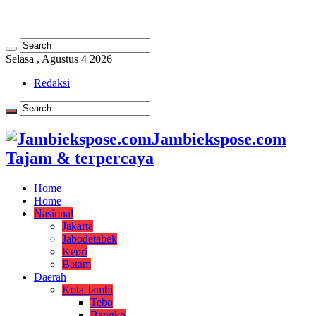
Selasa , Agustus 4 2026
Redaksi
Jambiekspose.com
Tajam & terpercaya
Home
Home
Nasional
Jakarta
Jabodetabek
Kepri
Batam
Daerah
Kota Jambi
Tebo
Bangko