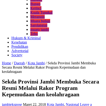
Bungo
Kerinci
Kuala Tungkal
Merangin
Muara bulian
Sarolangun
muaro jambi
Tebo
Hukum & Kriminal
Kesehatan
Pendidikan
Advertorial
Society
Home
/
Daerah
/
Kota Jambi
/
Sekda Provinsi Jambi Membuka
Secara Resmi Melalui Rakor Program Kepemudaan dan
keolahragaan
Sekda Provinsi Jambi Membuka Secara
Resmi Melalui Rakor Program
Kepemudaan dan keolahragaan
jambiekspose
Maret 22, 2018
Kota Jambi
,
Nasional
Leave a