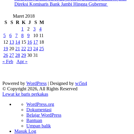
Direksi Komisaris Bank Jambi Hingga Gubernur ‎
Maret 2018
S
S
R
K
J
S
M
1
2
3
4
5
6
7
8
9
10
11
12
13
14
15
16
17
18
19
20
21
22
23
24
25
26
27
28
29
30
31
« Feb
Apr »
Powered by
WordPress
| Designed by
wi5n4
© Copyright 2026, All Rights Reserved
Lewat ke baris perkakas
Tentang
WordPress.org
WordPress
Dokumentasi
Belajar WordPress
Bantuan
Umpan balik
Masuk Log