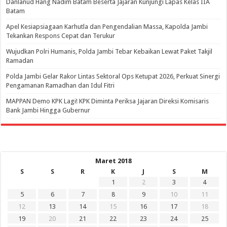
Danlanud Hang Nadim Batam Beserta Jajaran Kunjungi Lapas Kelas IIA
Batam
Apel Kesiapsiagaan Karhutla dan Pengendalian Massa, Kapolda Jambi
Tekankan Respons Cepat dan Terukur
Wujudkan Polri Humanis, Polda Jambi Tebar Kebaikan Lewat Paket Takjil
Ramadan
Polda Jambi Gelar Rakor Lintas Sektoral Ops Ketupat 2026, Perkuat Sinergi
Pengamanan Ramadhan dan Idul Fitri
‎MAPPAN Demo KPK Lagi! KPK Diminta Periksa Jajaran Direksi Komisaris
Bank Jambi Hingga Gubernur ‎
Maret 2018
S
S
R
K
J
S
M
1
2
3
4
5
6
7
8
9
10
11
12
13
14
15
16
17
18
19
20
21
22
23
24
25