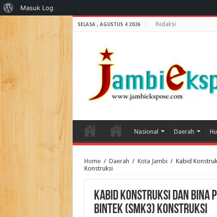
Tentang
Masuk Log
WordPress
Redaksi
SELASA , AGUSTUS 4 2026
Nasional
Daerah
Hu
Home
/
Daerah
/
Kota Jambi
/
Kabid Konstru
Konstruksi
Kabid Konstruksi Dan Bina
Bintek (SMK3) Konstruksi