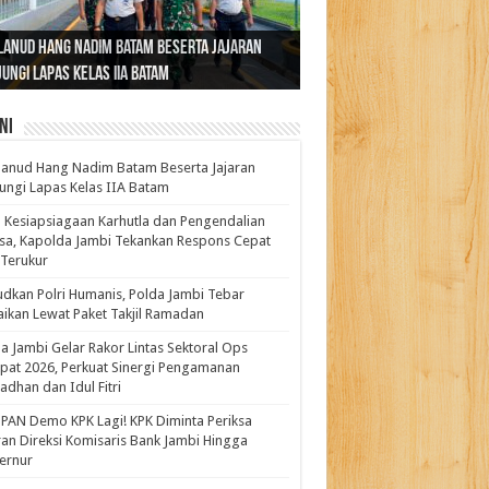
ernur Al Haris: Lomba Cerdas Cermat Sarana
rnur Al Haris Dorong Koperasi Merah Putih
ok Fenomenal yang Menggetarkan
lanud Hang Nadim Batam Beserta Jajaran
turahmi dan Reses Komite I DPD RI di Polda
kasi Pembentukan Karakter Generasi
t Beroperasi Agar Bisa Layani Masyarakat
ntara: Ratu Wangsa, Wanita Berkelas
ungi Lapas Kelas IIA Batam
i Bahas Sinergitas Penanganan Narkotika
erus
uhi Kebutuhannya
gan Pengaruh Internasional
ni
anud Hang Nadim Batam Beserta Jajaran
ungi Lapas Kelas IIA Batam
 Kesiapsiagaan Karhutla dan Pengendalian
a, Kapolda Jambi Tekankan Respons Cepat
Terukur
dkan Polri Humanis, Polda Jambi Tebar
ikan Lewat Paket Takjil Ramadan
a Jambi Gelar Rakor Lintas Sektoral Ops
pat 2026, Perkuat Sinergi Pengamanan
dhan dan Idul Fitri
PAN Demo KPK Lagi! KPK Diminta Periksa
ran Direksi Komisaris Bank Jambi Hingga
rnur ‎