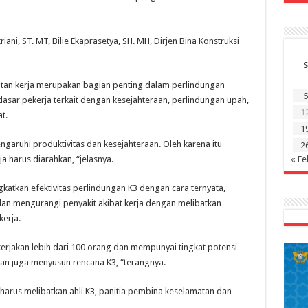
iani, ST. MT, Bilie Ekaprasetya, SH. MH, Dirjen Bina Konstruksi
S
atan kerja merupakan bagian penting dalam perlindungan
5
dasar pekerja terkait dengan kesejahteraan, perlindungan upah,
1
t.
1
aruhi produktivitas dan kesejahteraan. Oleh karena itu
2
 harus diarahkan, “jelasnya.
« Fe
katkan efektivitas perlindungan K3 dengan cara ternyata,
dan mengurangi penyakit akibat kerja dengan melibatkan
erja.
jakan lebih dari 100 orang dan mempunyai tingkat potensi
kan juga menyusun rencana K3, “terangnya.
arus melibatkan ahli K3, panitia pembina keselamatan dan