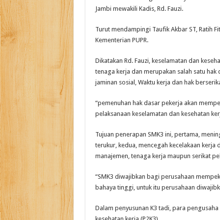
Jambi mewakili Kadis, Rd. Fauzi.
Turut mendampingi Taufik Akbar ST, Ratih Fitr
Kementerian PUPR.
Dikatakan Rd. Fauzi, keselamatan dan keseh
tenaga kerja dan merupakan salah satu hak 
jaminan sosial, Waktu kerja dan hak berserika
“pemenuhan hak dasar pekerja akan mempeng
pelaksanaan keselamatan dan kesehatan kerja
Tujuan penerapan SMK3 ini, pertama, mening
terukur, kedua, mencegah kecelakaan kerja 
manajemen, tenaga kerja maupun serikat pek
“SMK3 diwajibkan bagi perusahaan mempeker
bahaya tinggi, untuk itu perusahaan diwajib
Dalam penyusunan K3 tadi, para pengusaha h
kesehatan kerja (P2K3).