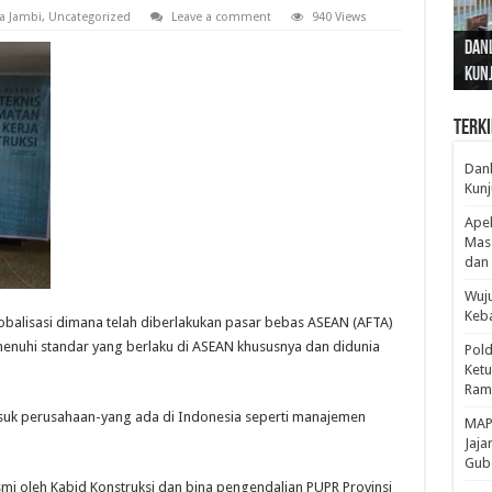
a Jambi
,
Uncategorized
Leave a comment
940 Views
Gub
Gube
Sos
Dan
Sila
Edu
Cepa
Nusa
Kunj
Jamb
Pen
Pen
den
Terki
Danl
Kunj
Apel
Mass
dan 
Wuju
Keba
balisasi dimana telah diberlakukan pasar bebas ASEAN (AFTA)
enuhi standar yang berlaku di ASEAN khususnya dan didunia
Pold
Ketu
Rama
suk perusahaan-yang ada di Indonesia seperti manajemen
‎MAP
Jaja
Gube
smi oleh Kabid Konstruksi dan bina pengendalian PUPR Provinsi