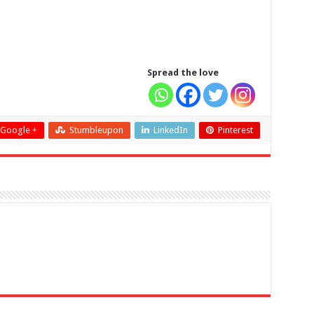
Spread the love
Google +
Stumbleupon
LinkedIn
Pinterest