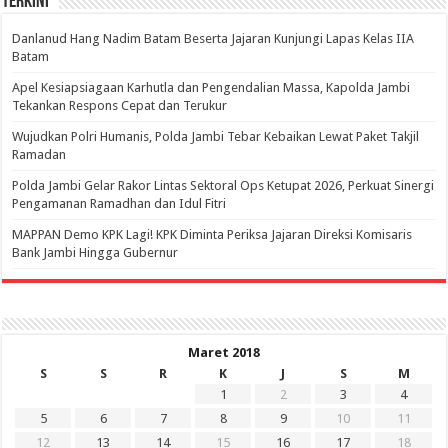
Terkini
Danlanud Hang Nadim Batam Beserta Jajaran Kunjungi Lapas Kelas IIA
Batam
Apel Kesiapsiagaan Karhutla dan Pengendalian Massa, Kapolda Jambi
Tekankan Respons Cepat dan Terukur
Wujudkan Polri Humanis, Polda Jambi Tebar Kebaikan Lewat Paket Takjil
Ramadan
Polda Jambi Gelar Rakor Lintas Sektoral Ops Ketupat 2026, Perkuat Sinergi
Pengamanan Ramadhan dan Idul Fitri
‎MAPPAN Demo KPK Lagi! KPK Diminta Periksa Jajaran Direksi Komisaris
Bank Jambi Hingga Gubernur ‎
Maret 2018
S
S
R
K
J
S
M
1
2
3
4
5
6
7
8
9
10
11
12
13
14
15
16
17
18