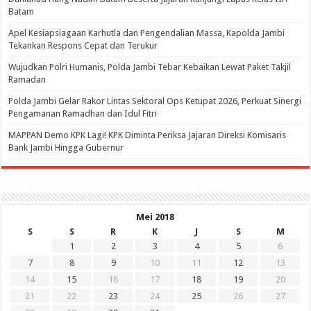
Batam
Apel Kesiapsiagaan Karhutla dan Pengendalian Massa, Kapolda Jambi
Tekankan Respons Cepat dan Terukur
Wujudkan Polri Humanis, Polda Jambi Tebar Kebaikan Lewat Paket Takjil
Ramadan
Polda Jambi Gelar Rakor Lintas Sektoral Ops Ketupat 2026, Perkuat Sinergi
Pengamanan Ramadhan dan Idul Fitri
‎MAPPAN Demo KPK Lagi! KPK Diminta Periksa Jajaran Direksi Komisaris
Bank Jambi Hingga Gubernur ‎
Mei 2018
S
S
R
K
J
S
M
1
2
3
4
5
6
7
8
9
10
11
12
13
14
15
16
17
18
19
20
21
22
23
24
25
26
27