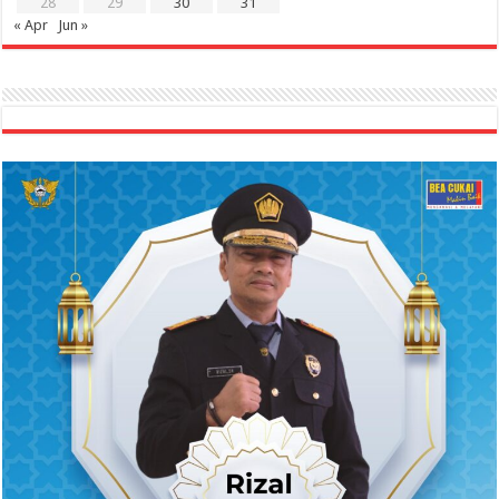
28
29
30
31
« Apr
Jun »