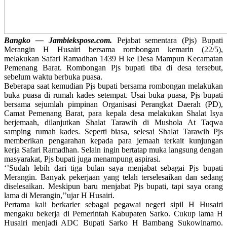
Bangko — Jambiekspose.com.
Pejabat sementara (Pjs) Bupati
Merangin H Husairi bersama rombongan kemarin (22/5),
melakukan Safari Ramadhan 1439 H ke Desa Mampun Kecamatan
Pemenang Barat. Rombongan Pjs bupati tiba di desa tersebut,
sebelum waktu berbuka puasa.
Beberapa saat kemudian Pjs bupati bersama rombongan melakukan
buka puasa di rumah kades setempat. Usai buka puasa, Pjs bupati
bersama sejumlah pimpinan Organisasi Perangkat Daerah (PD),
Camat Pemenang Barat, para kepala desa melakukan Shalat Isya
berjemaah, dilanjutkan Shalat Tarawih di Mushola At Taqwa
samping rumah kades. Seperti biasa, selesai Shalat Tarawih Pjs
memberikan pengarahan kepada para jemaah terkait kunjungan
kerja Safari Ramadhan. Selain ingin bertatap muka langsung dengan
masyarakat, Pjs bupati juga menampung aspirasi.
‘’Sudah lebih dari tiga bulan saya menjabat sebagai Pjs bupati
Merangin. Banyak pekerjaan yang telah terselesaikan dan sedang
diselesaikan. Meskipun baru menjabat Pjs bupati, tapi saya orang
lama di Merangin,’’ujar H Husairi.
Pertama kali berkarier sebagai pegawai negeri sipil H Husairi
mengaku bekerja di Pemerintah Kabupaten Sarko. Cukup lama H
Husairi menjadi ADC Bupati Sarko H Bambang Sukowinarno.