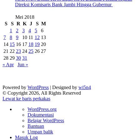
Direksi Komisaris Bank Jambi Hingga Gubernur ‎
Mei 2018
S
S
R
K
J
S
M
1
2
3
4
5
6
7
8
9
10
11
12
13
14
15
16
17
18
19
20
21
22
23
24
25
26
27
28
29
30
31
« Apr
Jun »
Powered by
WordPress
| Designed by
wi5n4
© Copyright 2026, All Rights Reserved
Lewat ke baris perkakas
Tentang
WordPress.org
WordPress
Dokumentasi
Belajar WordPress
Bantuan
Umpan balik
Masuk Log