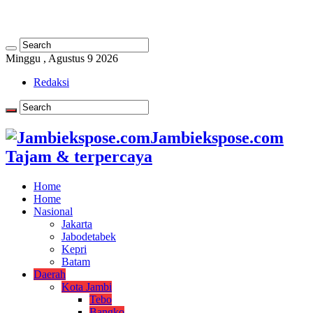
Minggu , Agustus 9 2026
Redaksi
Jambiekspose.com
Tajam & terpercaya
Home
Home
Nasional
Jakarta
Jabodetabek
Kepri
Batam
Daerah
Kota Jambi
Tebo
Bangko