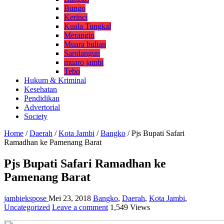
Bungo
Kerinci
Kuala Tungkal
Merangin
Muara bulian
Sarolangun
muaro jambi
Tebo
Hukum & Kriminal
Kesehatan
Pendidikan
Advertorial
Society
Home
/
Daerah
/
Kota Jambi
/
Bangko
/
Pjs Bupati Safari
Ramadhan ke Pamenang Barat
Pjs Bupati Safari Ramadhan ke
Pamenang Barat
jambiekspose
Mei 23, 2018
Bangko
,
Daerah
,
Kota Jambi
,
Uncategorized
Leave a comment
1,549 Views