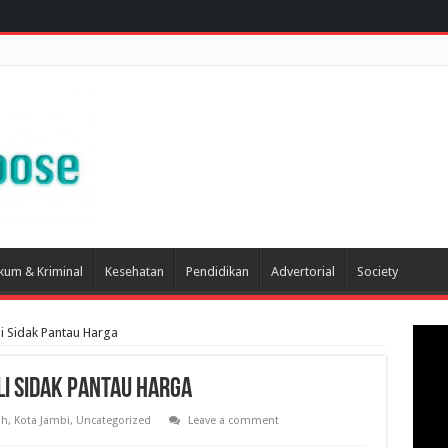
kum & Kriminal
Kesehatan
Pendidikan
Advertorial
Society
i Sidak Pantau Harga
li Sidak Pantau Harga
ah
,
Kota Jambi
,
Uncategorized
Leave a comment