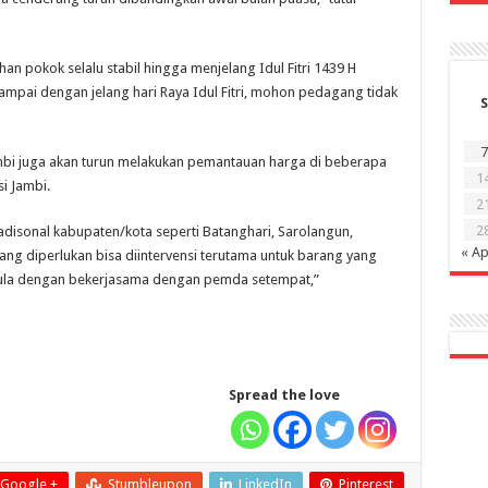
an pokok selalu stabil hingga menjelang Idul Fitri 1439 H
ampai dengan jelang hari Raya Idul Fitri, mohon pedagang tidak
S
7
mbi juga akan turun melakukan pemantauan harga di beberapa
1
i Jambi.
2
2
adisonal kabupaten/kota seperti Batanghari, Sarolangun,
« Ap
ang diperlukan bisa diintervensi terutama untuk barang yang
, gula dengan bekerjasama dengan pemda setempat,”
Spread the love
Google +
Stumbleupon
LinkedIn
Pinterest