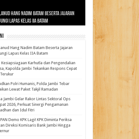
ernur Al Haris: Lomba Cerdas Cermat Sarana
rnur Al Haris Dorong Koperasi Merah Putih
ok Fenomenal yang Menggetarkan
lanud Hang Nadim Batam Beserta Jajaran
turahmi dan Reses Komite I DPD RI di Polda
kasi Pembentukan Karakter Generasi
t Beroperasi Agar Bisa Layani Masyarakat
ntara: Ratu Wangsa, Wanita Berkelas
ungi Lapas Kelas IIA Batam
i Bahas Sinergitas Penanganan Narkotika
erus
uhi Kebutuhannya
gan Pengaruh Internasional
ni
anud Hang Nadim Batam Beserta Jajaran
ungi Lapas Kelas IIA Batam
 Kesiapsiagaan Karhutla dan Pengendalian
a, Kapolda Jambi Tekankan Respons Cepat
Terukur
dkan Polri Humanis, Polda Jambi Tebar
ikan Lewat Paket Takjil Ramadan
a Jambi Gelar Rakor Lintas Sektoral Ops
pat 2026, Perkuat Sinergi Pengamanan
dhan dan Idul Fitri
PAN Demo KPK Lagi! KPK Diminta Periksa
ran Direksi Komisaris Bank Jambi Hingga
rnur ‎