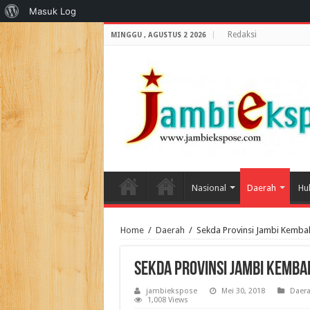
Tentang
Masuk Log
WordPress
Redaksi
MINGGU , AGUSTUS 2 2026
Nasional
Daerah
Hu
Home
/
Daerah
/
Sekda Provinsi Jambi Kembal
Sekda Provinsi Jambi Kemba
jambiekspose
Mei 30, 2018
Daer
1,008 Views