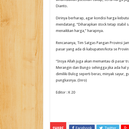
Dianto.
Dirinya berharap, agar kondisi harga kebutuh
mendatang. “Diharapkan stock tetap stabil s
menaikkan harga,” harapnya.
Rencananya, Tim Satgas Pangan Provinsi Ja
pasar yang ada di kabupaten/kota se Provins
“Insya Allah juga akan memantau di pasar tr
Merangin dan Bungo sehingga jika ada hal y
dimiliki Bulog seperti beras, minyak sayur
pungkasnya. (Inro)
Editor : K 20
Facebook
Twitter