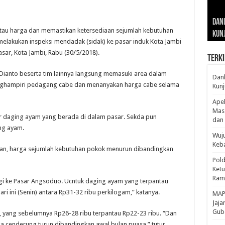
Gub
Gube
Sos
Dan
Sila
Edu
Cepa
Nusa
au harga dan memastikan ketersediaan sejumlah kebutuhan
Kunj
Jamb
Pen
Pen
den
melakukan inspeksi mendadak (sidak) ke pasar induk Kota Jambi
sar, Kota Jambi, Rabu (30/5/2018).
Terki
M Dianto beserta tim lainnya langsung memasuki area dalam
Danl
ghampiri pedagang cabe dan menanyakan harga cabe selama
Kunj
Apel
Mass
r daging ayam yang berada di dalam pasar. Sekda pun
dan 
ng ayam.
Wuju
Keba
gan, harga sejumlah kebutuhan pokok menurun dibandingkan
Pold
Ketu
Rama
lagi ke Pasar Angsoduo. Ucntuk daging ayam yang terpantau
i ini (Senin) antara Rp31-32 ribu perkilogam,” katanya.
‎MAP
Jaja
Gube
 yang sebelumnya Rp26-28 ribu terpantau Rp22-23 ribu. “Dan
ga cenderung turun dibandingkan awal bulan puasa,” tutur