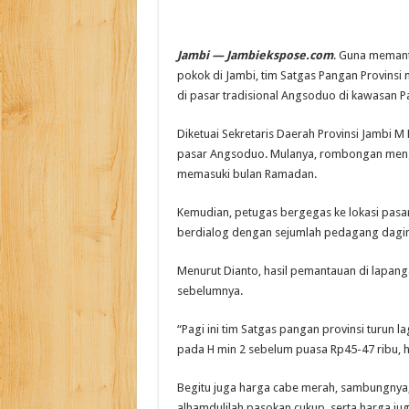
Jambi — Jambiekspose.com
. Guna memant
pokok di Jambi, tim Satgas Pangan Provinsi 
di pasar tradisional Angsoduo di kawasan Pa
Diketuai Sekretaris Daerah Provinsi Jambi 
pasar Angsoduo. Mulanya, rombongan men
memasuki bulan Ramadan.
Kemudian, petugas bergegas ke lokasi pasa
berdialog dengan sejumlah pedagang dagi
Menurut Dianto, hasil pemantauan di lapan
sebelumnya.
“Pagi ini tim Satgas pangan provinsi turun 
pada H min 2 sebelum puasa Rp45-47 ribu, har
Begitu juga harga cabe merah, sambungnya,
alhamdulilah pasokan cukup, serta harga ju