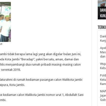
Gub
Gube
Sos
Dan
Sila
Edu
Cepa
Nusa
Kunj
Jamb
Pen
Pen
den
Terki
Danl
Kunj
on
Apel
Mass
Jambi tidak berapa lama lagi yang akan digelar bulan Juni ini,
dan 
ada Kota Jambi “Beradap”, yakni bersatu, aman, damai dan
Wuju
chlis menyambangi dua rumah pribadi masing-masing calon
Keba
 serentak 2018.
Pold
aturahmi di rumah kediaman pasangan calon Walikota Jambi
Ketu
Rama
aipura, Kota Jambi.
‎MAP
e kediaman calon Walikota Jambi nomor urut 1, Abdullah Sani
Jaja
Gube
ambi.