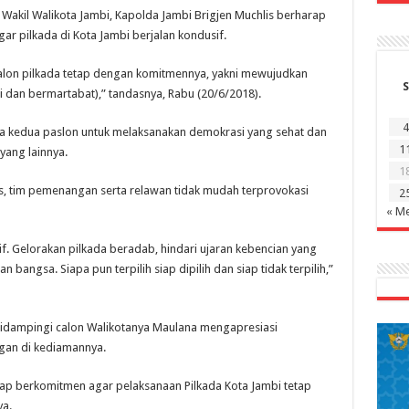
akil Walikota Jambi, Kapolda Jambi Brigjen Muchlis berharap
r pilkada di Kota Jambi berjalan kondusif.
lon pilkada tetap dengan komitmennya, yakni mewujudkan
S
 dan bermartabat),” tandasnya, Rabu (20/6/2018).
4
a kedua paslon untuk melaksanakan demokrasi yang sehat dan
1
yang lainnya.
1
s, tim pemenangan serta relawan tidak mudah terprovokasi
2
« Me
f. Gelorakan pilkada beradab, hindari ujaran kebencian yang
angsa. Siapa pun terpilih siap dipilih dan siap tidak terpilih,”
didampingi calon Walikotanya Maulana mengapresiasi
gan di kediamannya.
tap berkomitmen agar pelaksanaan Pilkada Kota Jambi tetap
ya.