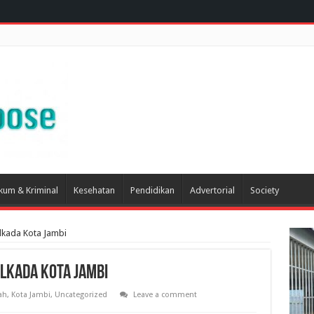
kum & Kriminal
Kesehatan
Pendidikan
Advertorial
Society
lkada Kota Jambi
lkada Kota Jambi
ah
,
Kota Jambi
,
Uncategorized
Leave a comment