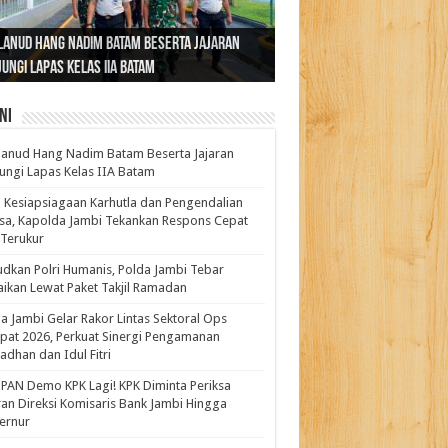
ernur Al Haris: Lomba Cerdas Cermat Sarana
rnur Al Haris Dorong Koperasi Merah Putih
ok Fenomenal yang Menggetarkan
lanud Hang Nadim Batam Beserta Jajaran
turahmi dan Reses Komite I DPD RI di Polda
kasi Pembentukan Karakter Generasi
t Beroperasi Agar Bisa Layani Masyarakat
ntara: Ratu Wangsa, Wanita Berkelas
ungi Lapas Kelas IIA Batam
i Bahas Sinergitas Penanganan Narkotika
erus
uhi Kebutuhannya
gan Pengaruh Internasional
ni
anud Hang Nadim Batam Beserta Jajaran
ungi Lapas Kelas IIA Batam
 Kesiapsiagaan Karhutla dan Pengendalian
a, Kapolda Jambi Tekankan Respons Cepat
Terukur
dkan Polri Humanis, Polda Jambi Tebar
ikan Lewat Paket Takjil Ramadan
a Jambi Gelar Rakor Lintas Sektoral Ops
pat 2026, Perkuat Sinergi Pengamanan
dhan dan Idul Fitri
PAN Demo KPK Lagi! KPK Diminta Periksa
ran Direksi Komisaris Bank Jambi Hingga
rnur ‎