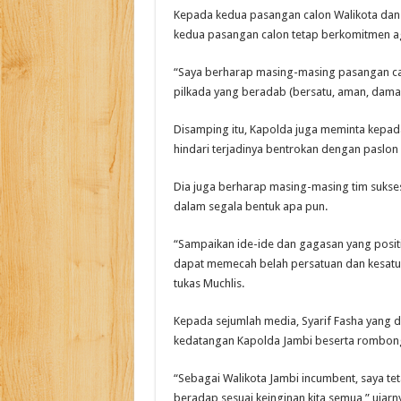
Kepada kedua pasangan calon Walikota dan W
kedua pasangan calon tetap berkomitmen aga
“Saya berharap masing-masing pasangan ca
pilkada yang beradab (bersatu, aman, damai
Disamping itu, Kapolda juga meminta kepad
hindari terjadinya bentrokan dengan paslon 
Dia juga berharap masing-masing tim sukse
dalam segala bentuk apa pun.
“Sampaikan ide-ide dan gagasan yang positi
dapat memecah belah persatuan dan kesatuan b
tukas Muchlis.
Kepada sejumlah media, Syarif Fasha yang 
kedatangan Kapolda Jambi beserta rombon
“Sebagai Walikota Jambi incumbent, saya te
beradap sesuai keinginan kita semua,” ujarn