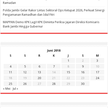
Ramadan
Polda Jambi Gelar Rakor Lintas Sektoral Ops Ketupat 2026, Perkuat Sinergi
Pengamanan Ramadhan dan Idul Fitri
‎MAPPAN Demo KPK Lagi! KPK Diminta Periksa Jajaran Direksi Komisaris
Bank Jambi Hingga Gubernur ‎
Juni 2018
S
S
R
K
J
S
M
1
2
3
4
5
6
7
8
9
10
11
12
13
14
15
16
17
18
19
20
21
22
23
24
25
26
27
28
29
30
« Mei
Jul »