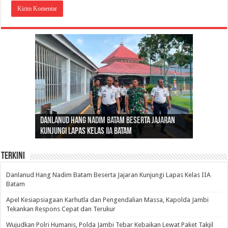
Gubernur Al Haris: Lomba Cerdas Cermat Sarana
Gubernur Al Haris Dorong Koperasi Merah Putih
Sosok Fenomenal yang Menggetarkan
Danlanud Hang Nadim Batam Beserta Jajaran
Silaturahmi dan Reses Komite I DPD RI di Polda
Edukasi Pembentukan Karakter Generasi
Cepat Beroperasi Agar Bisa Layani Masyarakat
Nusantara: Ratu Wangsa, Wanita Berkelas
Kunjungi Lapas Kelas IIA Batam
Jambi Bahas Sinergitas Penanganan Narkotika
Penerus
Penuhi Kebutuhannya
dengan Pengaruh Internasional
Terkini
Danlanud Hang Nadim Batam Beserta Jajaran Kunjungi Lapas Kelas IIA
Batam
Apel Kesiapsiagaan Karhutla dan Pengendalian Massa, Kapolda Jambi
Tekankan Respons Cepat dan Terukur
Wujudkan Polri Humanis, Polda Jambi Tebar Kebaikan Lewat Paket Takjil