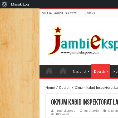
Tentang
Masuk Log
WordPress
Redaksi
SELASA , AGUSTUS 4 2026
Nasional
Daerah
Hu
Home
/
Daerah
/
Oknum Kabid Inspektorat La
Oknum Kabid Inspektorat L
jambiekspose
Juli 3, 2018
Daerah
849 Views