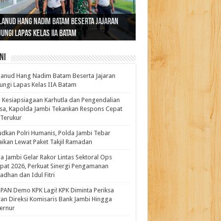
ernur Al Haris: Lomba Cerdas Cermat Sarana
rnur Al Haris Dorong Koperasi Merah Putih
ok Fenomenal yang Menggetarkan
lanud Hang Nadim Batam Beserta Jajaran
turahmi dan Reses Komite I DPD RI di Polda
kasi Pembentukan Karakter Generasi
t Beroperasi Agar Bisa Layani Masyarakat
ntara: Ratu Wangsa, Wanita Berkelas
ungi Lapas Kelas IIA Batam
i Bahas Sinergitas Penanganan Narkotika
erus
uhi Kebutuhannya
gan Pengaruh Internasional
ni
anud Hang Nadim Batam Beserta Jajaran
ungi Lapas Kelas IIA Batam
 Kesiapsiagaan Karhutla dan Pengendalian
a, Kapolda Jambi Tekankan Respons Cepat
Terukur
dkan Polri Humanis, Polda Jambi Tebar
ikan Lewat Paket Takjil Ramadan
a Jambi Gelar Rakor Lintas Sektoral Ops
pat 2026, Perkuat Sinergi Pengamanan
dhan dan Idul Fitri
PAN Demo KPK Lagi! KPK Diminta Periksa
ran Direksi Komisaris Bank Jambi Hingga
rnur ‎