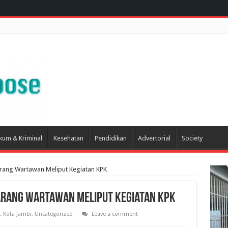
kum & Kriminal
Kesehatan
Pendidikan
Advertorial
Society
rang Wartawan Meliput Kegiatan KPK
arang Wartawan Meliput Kegiatan KPK
,
Kota Jambi
,
Uncategorized
Leave a comment