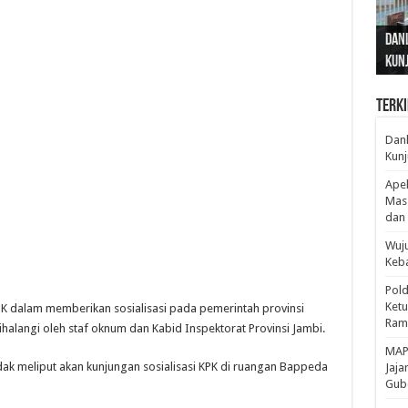
Gub
Gube
Sos
Dan
Sila
Edu
Cepa
Nusa
Kunj
Jamb
Pen
Pen
den
Terki
Danl
Kunj
Apel
Mass
dan 
Wuju
Keba
Pold
Ketu
K dalam memberikan sosialisasi pada pemerintah provinsi
Rama
dihalangi oleh staf oknum dan Kabid Inspektorat Provinsi Jambi.
‎MAP
dak meliput akan kunjungan sosialisasi KPK di ruangan Bappeda
Jaja
Gube