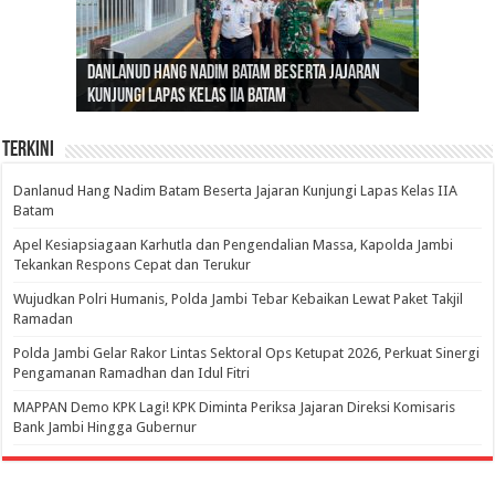
Gubernur Al Haris: Lomba Cerdas Cermat Sarana
Gubernur Al Haris Dorong Koperasi Merah Putih
Sosok Fenomenal yang Menggetarkan
Danlanud Hang Nadim Batam Beserta Jajaran
Silaturahmi dan Reses Komite I DPD RI di Polda
Edukasi Pembentukan Karakter Generasi
Cepat Beroperasi Agar Bisa Layani Masyarakat
Nusantara: Ratu Wangsa, Wanita Berkelas
Kunjungi Lapas Kelas IIA Batam
Jambi Bahas Sinergitas Penanganan Narkotika
Penerus
Penuhi Kebutuhannya
dengan Pengaruh Internasional
Terkini
Danlanud Hang Nadim Batam Beserta Jajaran Kunjungi Lapas Kelas IIA
Batam
Apel Kesiapsiagaan Karhutla dan Pengendalian Massa, Kapolda Jambi
Tekankan Respons Cepat dan Terukur
Wujudkan Polri Humanis, Polda Jambi Tebar Kebaikan Lewat Paket Takjil
Ramadan
Polda Jambi Gelar Rakor Lintas Sektoral Ops Ketupat 2026, Perkuat Sinergi
Pengamanan Ramadhan dan Idul Fitri
‎MAPPAN Demo KPK Lagi! KPK Diminta Periksa Jajaran Direksi Komisaris
Bank Jambi Hingga Gubernur ‎