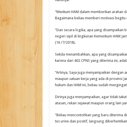
“Menkum HAM dalam memberikan arahan da
Bagaimana beliau memberi motivasi begitu 
“Dan secara logika, apa yang disampaikan b
negeri sipil di lingkunan Kemenkum HAM Jamb
(16 /7/2018).
Sekda menambahkan, apa yang disampaikan
karena dari 402 CPNS yang diterima ini, adal
“Artinya, Saya juga menyampaikan dengan an
maupun satuan kerja yang ada di provinsi J
hukum dan HAM ini, beliau sudah mengingatk
Dirinya juga menyampaikan, agar tidak taku
atasan, rekan sejawat maupun orang lain y
“Beliau mencontohkan yang baru diterima di 
tes urine dan positif, langsung diberhentika