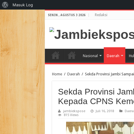
Tentang
Masuk Log
WordPress
Redaksi
SENIN , AGUSTUS 3 2026
Nasional
Daerah
Hu
Home
/
Daerah
/
Sekda Provinsi Jambi Samp
Sekda Provinsi Ja
Kepada CPNS Kem
jambiekspose
Juli 16, 2018
Daera
815 Views