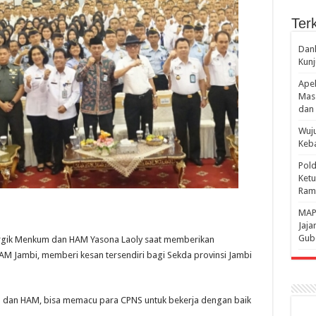
Terk
Danl
Kunj
Apel
Mass
dan 
Wuju
Keba
Pold
Ketu
Rama
‎MAP
Jaja
Gube
rgik Menkum dan HAM Yasona Laoly saat memberikan
Jambi, memberi kesan tersendiri bagi Sekda provinsi Jambi
dan HAM, bisa memacu para CPNS untuk bekerja dengan baik