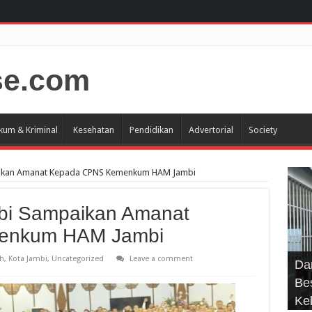
kum & Kriminal
Kesehatan
Pendidikan
Advertorial
Society
aikan Amanat Kepada CPNS Kemenkum HAM Jambi
mbi Sampaikan Amanat
enkum HAM Jambi
Gu
Gu
So
h
,
Kota Jambi
,
Uncategorized
Leave a comment
Da
Sil
Ce
Me
Me
Bes
DP
Pe
Bi
Wa
Ke
Si
Pe
Ke
Pen