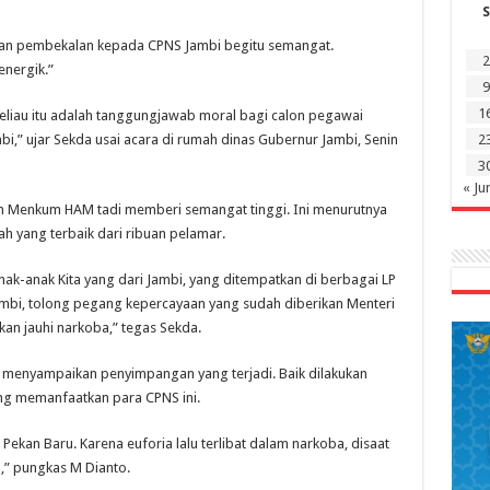
S
n pembekalan kepada CPNS Jambi begitu semangat.
2
energik.”
9
1
eliau itu adalah tanggungjawab moral bagi calon pegawai
i,” ujar Sekda usai acara di rumah dinas Gubernur Jambi, Senin
2
3
« Ju
 Menkum HAM tadi memberi semangat tinggi. Ini menurutnya
ah yang terbaik dari ribuan pelamar.
ak-anak Kita yang dari Jambi, yang ditempatkan di berbagai LP
ambi, tolong pegang kepercayaan yang sudah diberikan Menteri
an jauhi narkoba,” tegas Sekda.
t menyampaikan penyimpangan yang terjadi. Baik dilakukan
ang memanfaatkan para CPNS ini.
Pekan Baru. Karena euforia lalu terlibat dalam narkoba, disaat
n,” pungkas M Dianto.