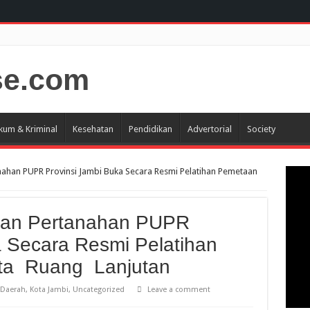
kum & Kriminal
Kesehatan
Pendidikan
Advertorial
Society
ahan PUPR Provinsi Jambi Buka Secara Resmi Pelatihan Pemetaan
Dan Pertanahan PUPR
a Secara Resmi Pelatihan
ta Ruang Lanjutan
Daerah
,
Kota Jambi
,
Uncategorized
Leave a comment