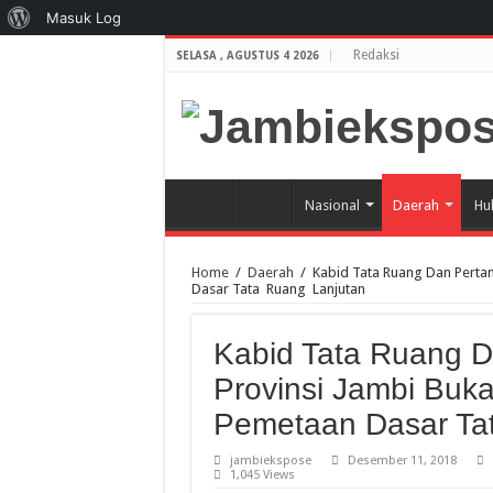
Tentang
Masuk Log
WordPress
Redaksi
SELASA , AGUSTUS 4 2026
Nasional
Daerah
Hu
Home
/
Daerah
/
Kabid Tata Ruang Dan Pertan
Dasar Tata Ruang Lanjutan
Kabid Tata Ruang 
Provinsi Jambi Buk
Pemetaan Dasar Ta
jambiekspose
Desember 11, 2018
1,045 Views