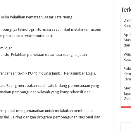
Terk
 Buka Pelatihan Pemetaan Dasar Tata ruang.
Danl
Kunj
angnya teknologi informasi saat ini ikut melahirkan sistem
Apel
n peta secara terkomputerisasi.
Mass
dan 
smi oleh
Wuju
nando, Pelatihan pemetaan dasar tata ruang lanjutan
Keba
Pold
erencanaan teknik PUPR Provinsi Jambi, Narasumber Logis.
Ketu
Rama
Tata Ruang merupakan salah satu bidang perencanaan yang
‎MAP
canakan pembangunan wilayah yang komprehensif dan
Jaja
Gube
Geospasial mengamanatkan untuk melakukan pembinaan
psial. Seiring dengan program pembangunan Nasional dan