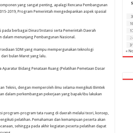
S
i komponen yang sangat penting, apalagi Rencana Pembangunan
2015-2019, Program Pemerintah mengedepankan aspek spasial
3
1
SIG pada berbagai Dinas/Instansi serta Pemerintah Daerah
1
kan dalam menunjang Pembangunan Nasional.
2
3
ketersediaan SDM yang mampu mempergunakan teknologi
« N
 dari bulan Maret yang lalu.
 Aparatur Bidang Penataan Ruang (Pelatihan Pemetaan Dasar
an Teknis, dengan memperoleh ilmu selama mengikuti Bimtek
ikan dalam perkembangan pekerjaan yang bapak/ibu lakukan
i program-program tata ruang di daerah melalui teori, konsep,
 mengikuti pelatihan. Pemahaman dan kemampuan peserta akan
anaan, sehingga pada akhir kegiatan peserta pelatihan dapat
ruang.