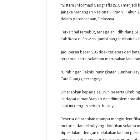
“Sistem Informasi Geografis (SIG) menjad
Jangka Menengah Nasional (RPJMN) Tahun 
dalam perencanaan, “jelasnya.
Terkait hal tersebut, tenaga ahli dibidang 
Kab/Kota di Provinsi Jambi sangat dibutuh
Jadi peran besar SIG tidak terlepas dari 
tersebut, serta pelatihan merupakan lanjutan
“Bimbingan Teknis Peningkatan Sumber Daya
Tata Ruang),”terangnya.
Diharapkan kepada seluruh peserta Bimbing
ini dapat dimanfaatkan dan diimplementas
saat ini dengan sebaik-baiknya.
Peserta diharapkan mampu mengindentifikas
metode, dan teknik yang diberikan selama
diperdalam dengan melakukan latihan perenc
menyusun dokumen program-program tata 