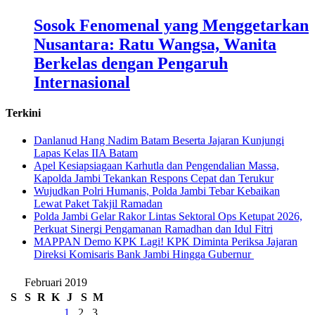
Sosok Fenomenal yang Menggetarkan
Nusantara: Ratu Wangsa, Wanita
Berkelas dengan Pengaruh
Internasional
Terkini
Danlanud Hang Nadim Batam Beserta Jajaran Kunjungi
Lapas Kelas IIA Batam
Apel Kesiapsiagaan Karhutla dan Pengendalian Massa,
Kapolda Jambi Tekankan Respons Cepat dan Terukur
Wujudkan Polri Humanis, Polda Jambi Tebar Kebaikan
Lewat Paket Takjil Ramadan
Polda Jambi Gelar Rakor Lintas Sektoral Ops Ketupat 2026,
Perkuat Sinergi Pengamanan Ramadhan dan Idul Fitri
‎MAPPAN Demo KPK Lagi! KPK Diminta Periksa Jajaran
Direksi Komisaris Bank Jambi Hingga Gubernur ‎
Februari 2019
S
S
R
K
J
S
M
1
2
3