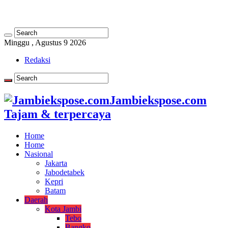
Minggu , Agustus 9 2026
Redaksi
Jambiekspose.com
Tajam & terpercaya
Home
Home
Nasional
Jakarta
Jabodetabek
Kepri
Batam
Daerah
Kota Jambi
Tebo
Bangko