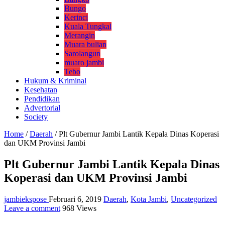
Bungo
Kerinci
Kuala Tungkal
Merangin
Muara bulian
Sarolangun
muaro jambi
Tebo
Hukum & Kriminal
Kesehatan
Pendidikan
Advertorial
Society
Home
/
Daerah
/
Plt Gubernur Jambi Lantik Kepala Dinas Koperasi
dan UKM Provinsi Jambi
Plt Gubernur Jambi Lantik Kepala Dinas
Koperasi dan UKM Provinsi Jambi
jambiekspose
Februari 6, 2019
Daerah
,
Kota Jambi
,
Uncategorized
Leave a comment
968 Views