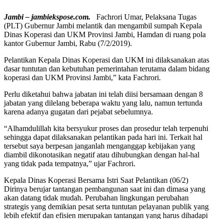
Jambi – jambiekspose.com.
Fachrori Umar, Pelaksana Tugas
(PLT) Gubernur Jambi melantik dan mengambil sumpah Kepala
Dinas Koperasi dan UKM Provinsi Jambi, Hamdan di ruang pola
kantor Gubernur Jambi, Rabu (7/2/2019).
Pelantikan Kepala Dinas Koperasi dan UKM ini dilaksanakan atas
dasar tuntutan dan kebutuhan pemerintahan terutama dalam bidang
koperasi dan UKM Provinsi Jambi,” kata Fachrori.
Perlu diketahui bahwa jabatan ini telah diisi bersamaan dengan 8
jabatan yang dilelang beberapa waktu yang lalu, namun tertunda
karena adanya gugatan dari pejabat sebelumnya.
“Alhamdulillah kita bersyukur proses dan prosedur telah terpenuhi
sehingga dapat dilaksanakan pelantikan pada hari ini. Terkait hal
tersebut saya berpesan janganlah menganggap kebijakan yang
diambil dikonotasikan negatif atau dihubungkan dengan hal-hal
yang tidak pada tempatnya,” ujar Fachrori.
Kepala Dinas Koperasi Bersama Istri Saat Pelantikan (06/2)
Dirinya berujar tantangan pembangunan saat ini dan dimasa yang
akan datang tidak mudah. Perubahan lingkungan perubahan
strategis yang demikian pesat serta tuntutan pelayanan publik yang
lebih efektif dan efisien merupakan tantangan yang harus dihadapi