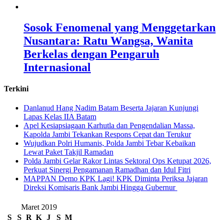
Sosok Fenomenal yang Menggetarkan
Nusantara: Ratu Wangsa, Wanita
Berkelas dengan Pengaruh
Internasional
Terkini
Danlanud Hang Nadim Batam Beserta Jajaran Kunjungi
Lapas Kelas IIA Batam
Apel Kesiapsiagaan Karhutla dan Pengendalian Massa,
Kapolda Jambi Tekankan Respons Cepat dan Terukur
Wujudkan Polri Humanis, Polda Jambi Tebar Kebaikan
Lewat Paket Takjil Ramadan
Polda Jambi Gelar Rakor Lintas Sektoral Ops Ketupat 2026,
Perkuat Sinergi Pengamanan Ramadhan dan Idul Fitri
‎MAPPAN Demo KPK Lagi! KPK Diminta Periksa Jajaran
Direksi Komisaris Bank Jambi Hingga Gubernur ‎
Maret 2019
S
S
R
K
J
S
M