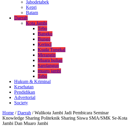
Jabodetabek
Kepri
Batam
Daerah
Kota Jambi
Tebo
Bangko
Bungo
Kerinci
Kuala Tungkal
Merangin
Muara bulian
Sarolangun
muaro jambi
Tebo
Hukum & Kriminal
Kesehatan
Pendidikan
Advertorial
Society
Home
/
Daerah
/
Walikota Jambi Jadi Pembicara Seminar
Knowledge Sharing Politeknik Sharing Siswa SMA/SMK Se-Kota
Jambi Dan Muaro Jambi