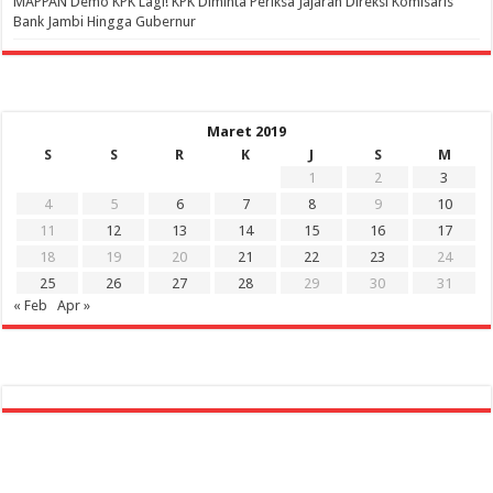
‎MAPPAN Demo KPK Lagi! KPK Diminta Periksa Jajaran Direksi Komisaris
Bank Jambi Hingga Gubernur ‎
Maret 2019
S
S
R
K
J
S
M
1
2
3
4
5
6
7
8
9
10
11
12
13
14
15
16
17
18
19
20
21
22
23
24
25
26
27
28
29
30
31
« Feb
Apr »