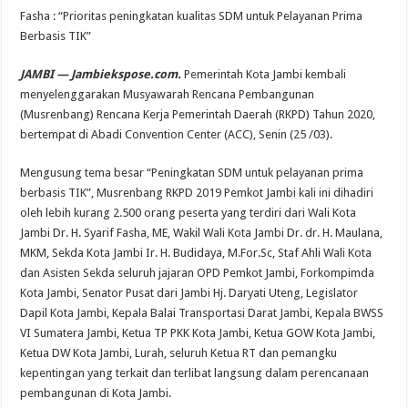
Fasha : “Prioritas peningkatan kualitas SDM untuk Pelayanan Prima
Berbasis TIK”
JAMBI — Jambiekspose.com.
Pemerintah Kota Jambi kembali
menyelenggarakan Musyawarah Rencana Pembangunan
(Musrenbang) Rencana Kerja Pemerintah Daerah (RKPD) Tahun 2020,
bertempat di Abadi Convention Center (ACC), Senin (25 /03).
Mengusung tema besar “Peningkatan SDM untuk pelayanan prima
berbasis TIK”, Musrenbang RKPD 2019 Pemkot Jambi kali ini dihadiri
oleh lebih kurang 2.500 orang peserta yang terdiri dari Wali Kota
Jambi Dr. H. Syarif Fasha, ME, Wakil Wali Kota Jambi Dr. dr. H. Maulana,
MKM, Sekda Kota Jambi Ir. H. Budidaya, M.For.Sc, Staf Ahli Wali Kota
dan Asisten Sekda seluruh jajaran OPD Pemkot Jambi, Forkompimda
Kota Jambi, Senator Pusat dari Jambi Hj. Daryati Uteng, Legislator
Dapil Kota Jambi, Kepala Balai Transportasi Darat Jambi, Kepala BWSS
VI Sumatera Jambi, Ketua TP PKK Kota Jambi, Ketua GOW Kota Jambi,
Ketua DW Kota Jambi, Lurah, seluruh Ketua RT dan pemangku
kepentingan yang terkait dan terlibat langsung dalam perencanaan
pembangunan di Kota Jambi.