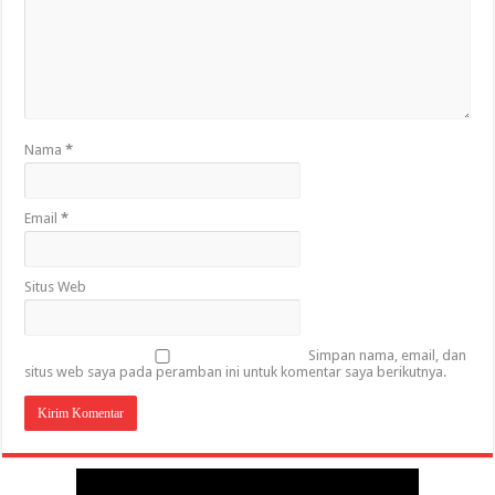
Nama
*
Email
*
Situs Web
Simpan nama, email, dan
situs web saya pada peramban ini untuk komentar saya berikutnya.