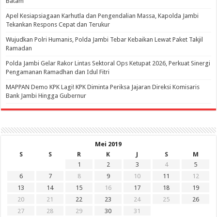
Batam
Apel Kesiapsiagaan Karhutla dan Pengendalian Massa, Kapolda Jambi
Tekankan Respons Cepat dan Terukur
Wujudkan Polri Humanis, Polda Jambi Tebar Kebaikan Lewat Paket Takjil
Ramadan
Polda Jambi Gelar Rakor Lintas Sektoral Ops Ketupat 2026, Perkuat Sinergi
Pengamanan Ramadhan dan Idul Fitri
‎MAPPAN Demo KPK Lagi! KPK Diminta Periksa Jajaran Direksi Komisaris
Bank Jambi Hingga Gubernur ‎
Mei 2019
S
S
R
K
J
S
M
1
2
3
4
5
6
7
8
9
10
11
12
13
14
15
16
17
18
19
20
21
22
23
24
25
26
27
28
29
30
31