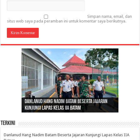
Simpan nama, email, dan
situs web saya pada peramban ini untuk komentar saya berikutnya.
Gubernur Al Haris: Lomba Cerdas Cermat Sarana
Gubernur Al Haris Dorong Koperasi Merah Putih
Sosok Fenomenal yang Menggetarkan
Danlanud Hang Nadim Batam Beserta Jajaran
Silaturahmi dan Reses Komite I DPD RI di Polda
Edukasi Pembentukan Karakter Generasi
Cepat Beroperasi Agar Bisa Layani Masyarakat
Nusantara: Ratu Wangsa, Wanita Berkelas
Kunjungi Lapas Kelas IIA Batam
Jambi Bahas Sinergitas Penanganan Narkotika
Penerus
Penuhi Kebutuhannya
dengan Pengaruh Internasional
Terkini
Danlanud Hang Nadim Batam Beserta Jajaran Kunjungi Lapas Kelas IIA