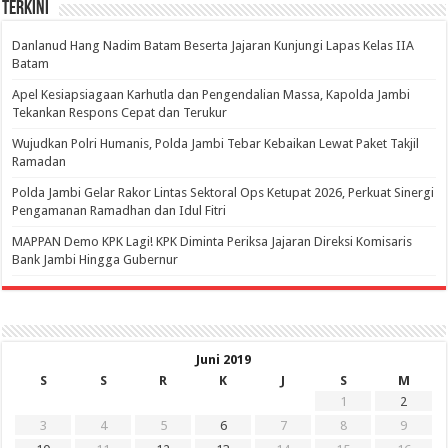
Terkini
Danlanud Hang Nadim Batam Beserta Jajaran Kunjungi Lapas Kelas IIA
Batam
Apel Kesiapsiagaan Karhutla dan Pengendalian Massa, Kapolda Jambi
Tekankan Respons Cepat dan Terukur
Wujudkan Polri Humanis, Polda Jambi Tebar Kebaikan Lewat Paket Takjil
Ramadan
Polda Jambi Gelar Rakor Lintas Sektoral Ops Ketupat 2026, Perkuat Sinergi
Pengamanan Ramadhan dan Idul Fitri
‎MAPPAN Demo KPK Lagi! KPK Diminta Periksa Jajaran Direksi Komisaris
Bank Jambi Hingga Gubernur ‎
Juni 2019
S
S
R
K
J
S
M
1
2
3
4
5
6
7
8
9