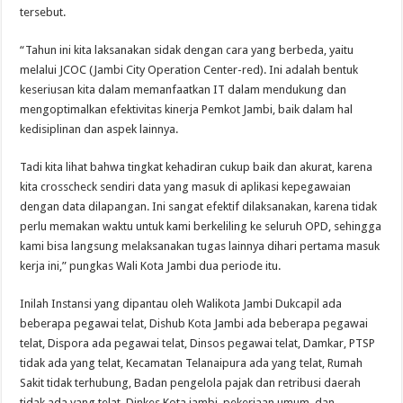
tersebut.
“Tahun ini kita laksanakan sidak dengan cara yang berbeda, yaitu
melalui JCOC (Jambi City Operation Center-red). Ini adalah bentuk
keseriusan kita dalam memanfaatkan IT dalam mendukung dan
mengoptimalkan efektivitas kinerja Pemkot Jambi, baik dalam hal
kedisiplinan dan aspek lainnya.
Tadi kita lihat bahwa tingkat kehadiran cukup baik dan akurat, karena
kita crosscheck sendiri data yang masuk di aplikasi kepegawaian
dengan data dilapangan. Ini sangat efektif dilaksanakan, karena tidak
perlu memakan waktu untuk kami berkeliling ke seluruh OPD, sehingga
kami bisa langsung melaksanakan tugas lainnya dihari pertama masuk
kerja ini,” pungkas Wali Kota Jambi dua periode itu.
Inilah Instansi yang dipantau oleh Walikota Jambi Dukcapil ada
beberapa pegawai telat, Dishub Kota Jambi ada beberapa pegawai
telat, Dispora ada pegawai telat, Dinsos pegawai telat, Damkar, PTSP
tidak ada yang telat, Kecamatan Telanaipura ada yang telat, Rumah
Sakit tidak terhubung, Badan pengelola pajak dan retribusi daerah
tidak ada yang telat, Dinkes Kota jambi, pekerjaan umum dan