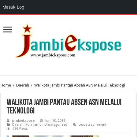
Masuk Log
Home
/
Daerah
/
Walikota Jambi Pantau Absen ASN Melalui Teknologi
Walikota Jambi Pantau Absen ASN Melalui
Teknologi
jambiekspose
Juni 10, 2019
Daerah
,
Kota Jambi
,
Uncategorized
Leave a comment
786 Views