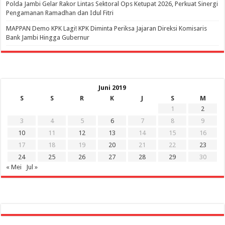
Polda Jambi Gelar Rakor Lintas Sektoral Ops Ketupat 2026, Perkuat Sinergi
Pengamanan Ramadhan dan Idul Fitri
‎MAPPAN Demo KPK Lagi! KPK Diminta Periksa Jajaran Direksi Komisaris
Bank Jambi Hingga Gubernur ‎
Juni 2019
S
S
R
K
J
S
M
1
2
3
4
5
6
7
8
9
10
11
12
13
14
15
16
17
18
19
20
21
22
23
24
25
26
27
28
29
30
« Mei
Jul »