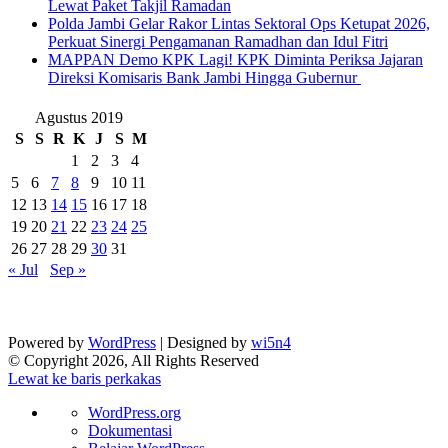
Lewat Paket Takjil Ramadan
Polda Jambi Gelar Rakor Lintas Sektoral Ops Ketupat 2026,
Perkuat Sinergi Pengamanan Ramadhan dan Idul Fitri
‎MAPPAN Demo KPK Lagi! KPK Diminta Periksa Jajaran
Direksi Komisaris Bank Jambi Hingga Gubernur ‎
Agustus 2019
S
S
R
K
J
S
M
1
2
3
4
5
6
7
8
9
10
11
12
13
14
15
16
17
18
19
20
21
22
23
24
25
26
27
28
29
30
31
« Jul
Sep »
Powered by
WordPress
| Designed by
wi5n4
© Copyright 2026, All Rights Reserved
Lewat ke baris perkakas
Tentang
WordPress.org
WordPress
Dokumentasi