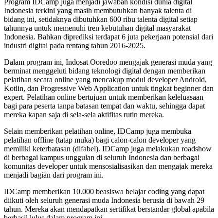
Program IDCamp juga menjadi jawaban kondisi dunia digital
Indonesia terkini yang masih membutuhkan banyak talenta di
bidang ini, setidaknya dibutuhkan 600 ribu talenta digital setiap
tahunnya untuk memenuhi tren kebutuhan digital masyarakat
Indonesia. Bahkan diprediksi terdapat 6 juta pekerjaan potensial dari
industri digital pada rentang tahun 2016-2025.
Dalam program ini, Indosat Ooredoo mengajak generasi muda yang
berminat menggeluti bidang teknologi digital dengan memberikan
pelatihan secara online yang mencakup modul developer Android,
Kotlin, dan Progressive Web Application untuk tingkat beginner dan
expert. Pelatihan online bertujuan untuk memberikan keleluasaan
bagi para peserta tanpa batasan tempat dan waktu, sehingga dapat
mereka kapan saja di sela-sela aktifitas rutin mereka.
Selain memberikan pelatihan online, IDCamp juga membuka
pelatihan offline (tatap muka) bagi calon-calon developer yang
memiliki keterbatasan (difabel). IDCamp juga melakukan roadshow
di berbagai kampus unggulan di seluruh Indonesia dan berbagai
komunitas developer untuk mensosialisasikan dan mengajak mereka
menjadi bagian dari program ini.
IDCamp memberikan 10.000 beasiswa belajar coding yang dapat
diikuti oleh seluruh generasi muda Indonesia berusia di bawah 29
tahun. Mereka akan mendapatkan sertifikat berstandar global apabila
berhasil lulus dalam program ini.