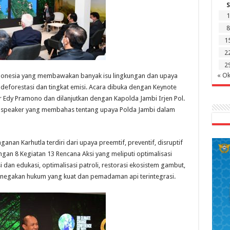
S
1
8
1
2
2
« Ok
donesia yang membawakan banyak isu lingkungan dan upaya
eforestasi dan tingkat emisi. Acara dibuka dengan Keynote
r Edy Pramono dan dilanjutkan dengan Kapolda Jambi Irjen Pol.
u speaker yang membahas tentang upaya Polda Jambi dalam
nan Karhutla terdiri dari upaya preemtif, preventif, disruptif
ngan 8 Kegiatan 13 Rencana Aksi yang meliputi optimalisasi
i dan edukasi, optimalisasi patroli, restorasi ekosistem gambut,
negakan hukum yang kuat dan pemadaman api terintegrasi.