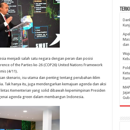
Terki
Danl
Kunj
Apel
Mass
dan 
Wuju
ia menjadi salah satu negara dengan peran dan posisi
Keba
rence of the Parties ke-26 (COP26) United Nations Framework
Pold
is (4/11).
Ketu
san skenario, isu utama dan penting tentang perubahan iklim
Rama
a. Tak hanya itu, juga mendengarkan kemajuan agenda dan aksi
‎MAP
 lintas Kementerian yang solid dibawah kepemimpinan Presiden
Jaja
ngenai agenda green dalam membangun Indonesia.
Gube