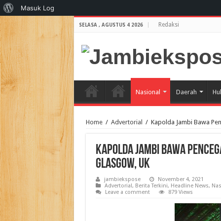
Tentang
Masuk Log
WordPress
Redaksi
SELASA , AGUSTUS 4 2026
Nasional
Daerah
Hu
Home
/
Advertorial
/
Kapolda Jambi Bawa Pen
Kapolda Jambi Bawa Penceg
Glasgow, UK
jambiekspose
November 4, 2021
Advertorial
,
Berita Terkini
,
Headline News
,
Nas
Leave a comment
879 Views