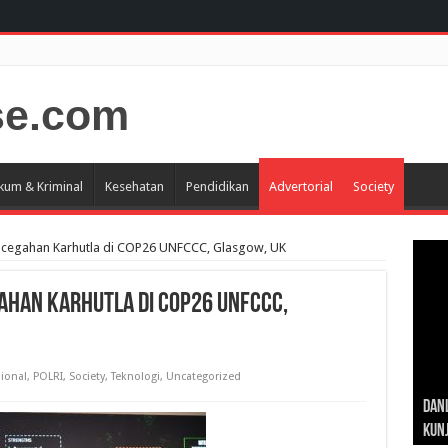
kum & Kriminal
Kesehatan
Pendidikan
Advertorial
Society
cegahan Karhutla di COP26 UNFCCC, Glasgow, UK
ahan Karhutla di COP26 UNFCCC,
ional
,
POLRI
,
Society
,
Teknologi
,
Uncategorized
Gub
Gube
Sos
Dan
Sila
Edu
Cepa
Nusa
Kunj
Jamb
Pen
Pen
den