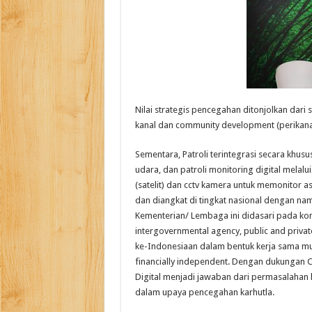
Nilai strategis pencegahan ditonjolkan dari s
kanal dan community development (perikanan
Sementara, Patroli terintegrasi secara khus
udara, dan patroli monitoring digital melal
(satelit) dan cctv kamera untuk memonitor as
dan diangkat di tingkat nasional dengan nam
Kementerian/ Lembaga ini didasari pada kon
intergovernmental agency, public and priva
ke-Indonesiaan dalam bentuk kerja sama mut
financially independent. Dengan dukungan 
Digital menjadi jawaban dari permasalahan
dalam upaya pencegahan karhutla.