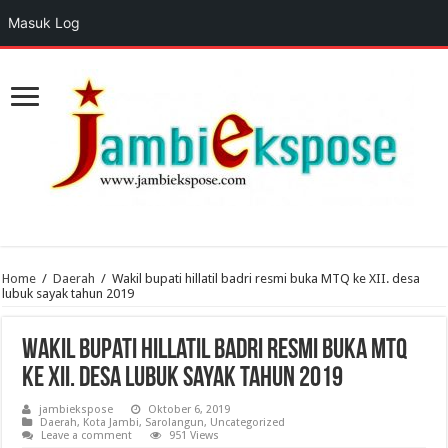
Masuk Log
Home
/
Daerah
/
Wakil bupati hillatil badri resmi buka MTQ ke XII. desa
lubuk sayak tahun 2019
Wakil bupati hillatil badri resmi buka MTQ
ke XII. desa lubuk sayak tahun 2019
jambiekspose
Oktober 6, 2019
Daerah
,
Kota Jambi
,
Sarolangun
,
Uncategorized
Leave a comment
951 Views