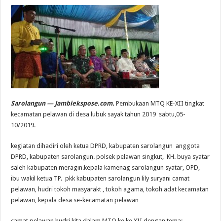
Sarolangun — Jambiekspose.com.
Pembukaan MTQ KE-XII tingkat
kecamatan pelawan di desa lubuk sayak tahun 2019 sabtu,05-
10/2019.
kegiatan dihadiri oleh ketua DPRD, kabupaten sarolangun anggota
DPRD, kabupaten sarolangun. polsek pelawan singkut, KH. buya syatar
saleh kabupaten meragin.kepala kamenag sarolangun syatar, OPD,
ibu wakil ketua TP. pkk kabupaten sarolangun lily suryani camat
pelawan, hudri tokoh masyarakt , tokoh agama, tokoh adat kecamatan
pelawan, kepala desa se-kecamatan pelawan
camat pelawan hudri kita dalam MTQ ke ke XII dengan tema: