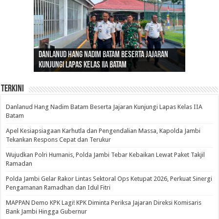
Gubernur Al Haris: Lomba Cerdas Cermat Sarana
Gubernur Al Haris Dorong Koperasi Merah Putih
Sosok Fenomenal yang Menggetarkan
Danlanud Hang Nadim Batam Beserta Jajaran
Silaturahmi dan Reses Komite I DPD RI di Polda
Edukasi Pembentukan Karakter Generasi
Cepat Beroperasi Agar Bisa Layani Masyarakat
Nusantara: Ratu Wangsa, Wanita Berkelas
Kunjungi Lapas Kelas IIA Batam
Jambi Bahas Sinergitas Penanganan Narkotika
Penerus
Penuhi Kebutuhannya
dengan Pengaruh Internasional
Terkini
Danlanud Hang Nadim Batam Beserta Jajaran Kunjungi Lapas Kelas IIA
Batam
Apel Kesiapsiagaan Karhutla dan Pengendalian Massa, Kapolda Jambi
Tekankan Respons Cepat dan Terukur
Wujudkan Polri Humanis, Polda Jambi Tebar Kebaikan Lewat Paket Takjil
Ramadan
Polda Jambi Gelar Rakor Lintas Sektoral Ops Ketupat 2026, Perkuat Sinergi
Pengamanan Ramadhan dan Idul Fitri
‎MAPPAN Demo KPK Lagi! KPK Diminta Periksa Jajaran Direksi Komisaris
Bank Jambi Hingga Gubernur ‎