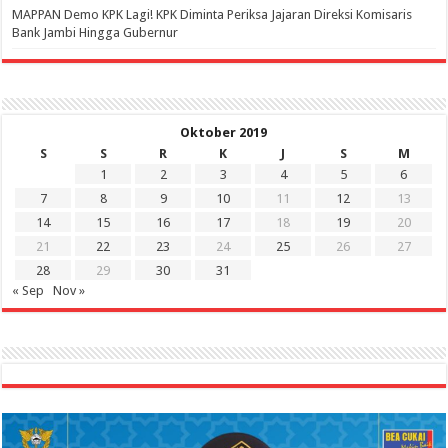
‎MAPPAN Demo KPK Lagi! KPK Diminta Periksa Jajaran Direksi Komisaris
Bank Jambi Hingga Gubernur ‎
Oktober 2019
S
S
R
K
J
S
M
1
2
3
4
5
6
7
8
9
10
11
12
13
14
15
16
17
18
19
20
21
22
23
24
25
26
27
28
29
30
31
« Sep
Nov »