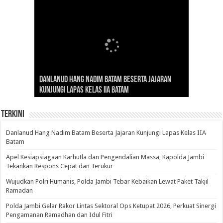
Gubernur Al Haris: Lomba Cerdas Cermat Sarana
Gubernur Al Haris Dorong Koperasi Merah Putih
Sosok Fenomenal yang Menggetarkan
Danlanud Hang Nadim Batam Beserta Jajaran
Silaturahmi dan Reses Komite I DPD RI di Polda
Edukasi Pembentukan Karakter Generasi
Cepat Beroperasi Agar Bisa Layani Masyarakat
Nusantara: Ratu Wangsa, Wanita Berkelas
Kunjungi Lapas Kelas IIA Batam
Jambi Bahas Sinergitas Penanganan Narkotika
Penerus
Penuhi Kebutuhannya
dengan Pengaruh Internasional
Terkini
Danlanud Hang Nadim Batam Beserta Jajaran Kunjungi Lapas Kelas IIA
Batam
Apel Kesiapsiagaan Karhutla dan Pengendalian Massa, Kapolda Jambi
Tekankan Respons Cepat dan Terukur
Wujudkan Polri Humanis, Polda Jambi Tebar Kebaikan Lewat Paket Takjil
Ramadan
Polda Jambi Gelar Rakor Lintas Sektoral Ops Ketupat 2026, Perkuat Sinergi
Pengamanan Ramadhan dan Idul Fitri