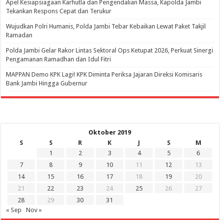
Apel Kesiapsiagaan Karhutla dan Pengendalian Massa, Kapolda Jambi
Tekankan Respons Cepat dan Terukur
Wujudkan Polri Humanis, Polda Jambi Tebar Kebaikan Lewat Paket Takjil
Ramadan
Polda Jambi Gelar Rakor Lintas Sektoral Ops Ketupat 2026, Perkuat Sinergi
Pengamanan Ramadhan dan Idul Fitri
‎MAPPAN Demo KPK Lagi! KPK Diminta Periksa Jajaran Direksi Komisaris
Bank Jambi Hingga Gubernur ‎
Oktober 2019
S
S
R
K
J
S
M
1
2
3
4
5
6
7
8
9
10
11
12
13
14
15
16
17
18
19
20
21
22
23
24
25
26
27
28
29
30
31
« Sep
Nov »