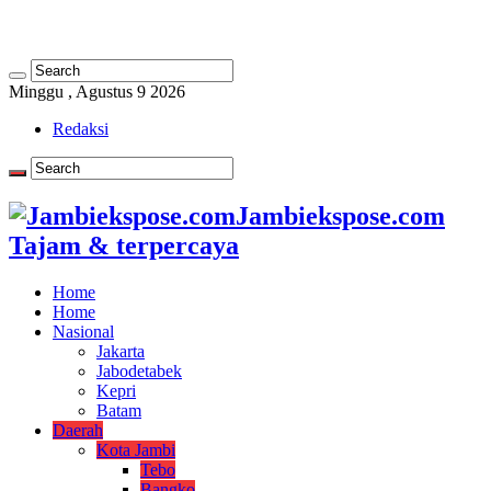
Minggu , Agustus 9 2026
Redaksi
Jambiekspose.com
Tajam & terpercaya
Home
Home
Nasional
Jakarta
Jabodetabek
Kepri
Batam
Daerah
Kota Jambi
Tebo
Bangko