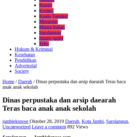
Bungo
Kerinci
Kuala Tungkal
Merangin
Muara bulian
Sarolangun
muaro jambi
Tebo
Hukum & Kriminal
Kesehatan
Pendidikan
Advertorial
Society
Home
/
Daerah
/
Dinas perpustaka dan arsip daearah Teras baca
anak anak sekolah
Dinas perpustaka dan arsip daearah
Teras baca anak anak sekolah
jambiekspose
Oktober 28, 2019
Daerah
,
Kota Jambi
,
Sarolangun
,
Uncategorized
Leave a comment
892 Views