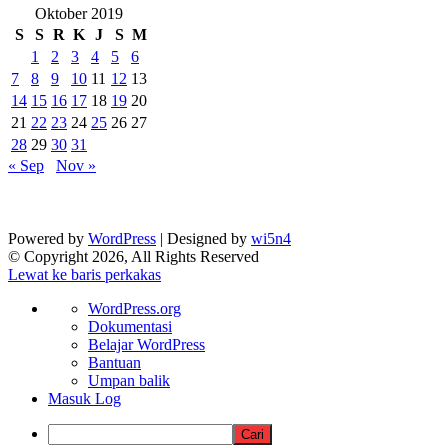
Oktober 2019
S
S
R
K
J
S
M
1
2
3
4
5
6
7
8
9
10
11
12
13
14
15
16
17
18
19
20
21
22
23
24
25
26
27
28
29
30
31
« Sep
Nov »
Powered by
WordPress
| Designed by
wi5n4
© Copyright 2026, All Rights Reserved
Lewat ke baris perkakas
Tentang
WordPress.org
WordPress
Dokumentasi
Belajar WordPress
Bantuan
Umpan balik
Masuk Log
Cari