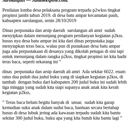
Sarolangun — Jambiekspose.com.
Penilaian lomba desa pelaksana program terpadu p2wkss tingkat
propinsi jambi tahun 2019. di desa batu ampar kecamatan pauh,
kabuapten sarolangun, senin 28/10/2019
Dinas perpustaka dan arsip daerah sarolangun ali amri sudah
menyipkan dalam menunjang program penilanyan kegiatan p2kss.
husus nya desa batu ampar ini kita dari dinas perpustaka juga
menyiapkan teras baca, walau pun di pustakaan desa batu ampar
juga ada perpustakaan di desanya yang dikolah petugas di sini tapi
untuk menunjang dalam rangka p2kss, tingkat propinsi ini kita hadir
teras baca, seperti sekarang ini ”
dinas perpustaka dan arsip daerah ali amri Ada sekitar 6022. enam
ratus dua puluh dua judul buku yang di siapkan kegiatan p2kss, di
tambah dengan buku dari kabupaten 200 judul buku ini sudah lebih
tiga minggu yang sudah kita siapi supanya anak anak kita kerah
kegiatan p2kss,
” Teras baca belum begitu banyak di unsar, sudah kita garap
kemudian suku anak dalam sudut baca, bantuan secara bertahap
husus di desa lubuk jering ada kawasan terpadu sudah kita bantu
sekitar 300 judul buku, buku apa yang kita butuh kita bantu lagi ”