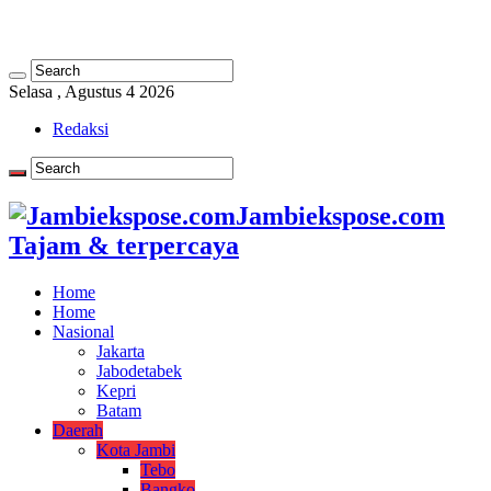
Selasa , Agustus 4 2026
Redaksi
Jambiekspose.com
Tajam & terpercaya
Home
Home
Nasional
Jakarta
Jabodetabek
Kepri
Batam
Daerah
Kota Jambi
Tebo
Bangko