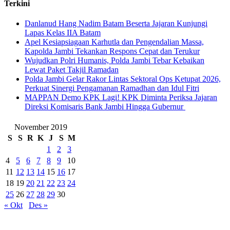
Terkini
Danlanud Hang Nadim Batam Beserta Jajaran Kunjungi
Lapas Kelas IIA Batam
Apel Kesiapsiagaan Karhutla dan Pengendalian Massa,
Kapolda Jambi Tekankan Respons Cepat dan Terukur
Wujudkan Polri Humanis, Polda Jambi Tebar Kebaikan
Lewat Paket Takjil Ramadan
Polda Jambi Gelar Rakor Lintas Sektoral Ops Ketupat 2026,
Perkuat Sinergi Pengamanan Ramadhan dan Idul Fitri
‎MAPPAN Demo KPK Lagi! KPK Diminta Periksa Jajaran
Direksi Komisaris Bank Jambi Hingga Gubernur ‎
November 2019
S
S
R
K
J
S
M
1
2
3
4
5
6
7
8
9
10
11
12
13
14
15
16
17
18
19
20
21
22
23
24
25
26
27
28
29
30
« Okt
Des »