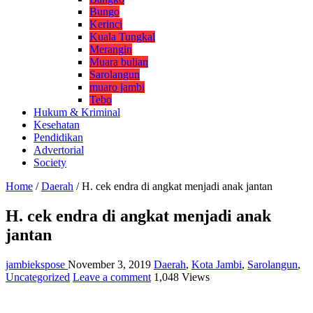
Bungo
Kerinci
Kuala Tungkal
Merangin
Muara bulian
Sarolangun
muaro jambi
Tebo
Hukum & Kriminal
Kesehatan
Pendidikan
Advertorial
Society
Home
/
Daerah
/
H. cek endra di angkat menjadi anak jantan
H. cek endra di angkat menjadi anak
jantan
jambiekspose
November 3, 2019
Daerah
,
Kota Jambi
,
Sarolangun
,
Uncategorized
Leave a comment
1,048 Views