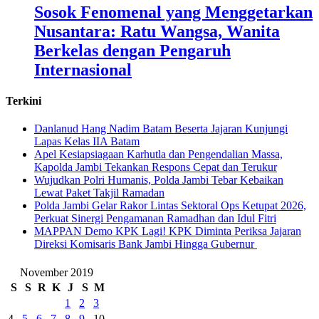
Sosok Fenomenal yang Menggetarkan
Nusantara: Ratu Wangsa, Wanita
Berkelas dengan Pengaruh
Internasional
Terkini
Danlanud Hang Nadim Batam Beserta Jajaran Kunjungi
Lapas Kelas IIA Batam
Apel Kesiapsiagaan Karhutla dan Pengendalian Massa,
Kapolda Jambi Tekankan Respons Cepat dan Terukur
Wujudkan Polri Humanis, Polda Jambi Tebar Kebaikan
Lewat Paket Takjil Ramadan
Polda Jambi Gelar Rakor Lintas Sektoral Ops Ketupat 2026,
Perkuat Sinergi Pengamanan Ramadhan dan Idul Fitri
‎MAPPAN Demo KPK Lagi! KPK Diminta Periksa Jajaran
Direksi Komisaris Bank Jambi Hingga Gubernur ‎
November 2019
S
S
R
K
J
S
M
1
2
3
4
5
6
7
8
9
10