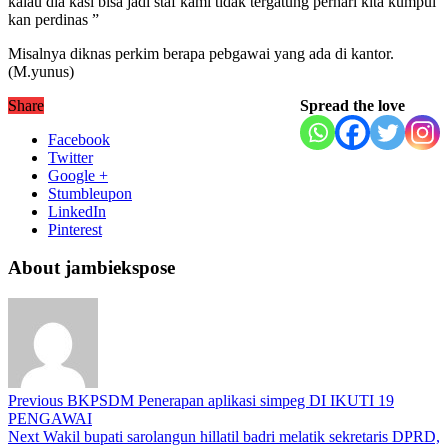
kalau dia kasi bisa jadi staf kami tidak tergatung perhari kita kumpul
kan perdinas ”
Misalnya diknas perkim berapa pebgawai yang ada di kantor.
(M.yunus)
Share
Spread the love
Facebook
Twitter
Google +
Stumbleupon
LinkedIn
Pinterest
About jambiekspose
Previous
BKPSDM Penerapan aplikasi simpeg DI IKUTI 19
PENGAWAI
Next
Wakil bupati sarolangun hillatil badri melatik sekretaris DPRD,