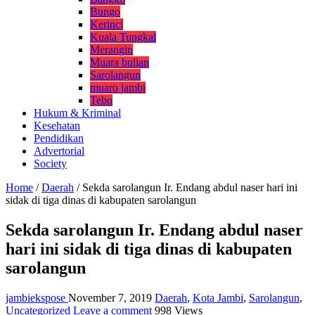
Bungo
Kerinci
Kuala Tungkal
Merangin
Muara bulian
Sarolangun
muaro jambi
Tebo
Hukum & Kriminal
Kesehatan
Pendidikan
Advertorial
Society
Home
/
Daerah
/
Sekda sarolangun Ir. Endang abdul naser hari ini
sidak di tiga dinas di kabupaten sarolangun
Sekda sarolangun Ir. Endang abdul naser
hari ini sidak di tiga dinas di kabupaten
sarolangun
jambiekspose
November 7, 2019
Daerah
,
Kota Jambi
,
Sarolangun
,
Uncategorized
Leave a comment
998 Views