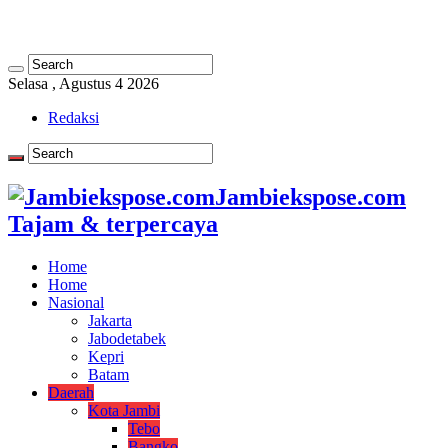
Selasa , Agustus 4 2026
Redaksi
Jambiekspose.com
Tajam & terpercaya
Home
Home
Nasional
Jakarta
Jabodetabek
Kepri
Batam
Daerah
Kota Jambi
Tebo
Bangko